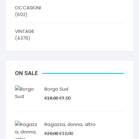
OCCASIONI
(602)
VINTAGE
(4376)
ON SALE
Borgo Sud
Il
Il
€
18,00
€
9,00
prezzo
prezzo
originale
attuale
era:
è:
Ragazza, donna, altro
€18,00.
€9,00.
Il
Il
€
20,00
€
10,00