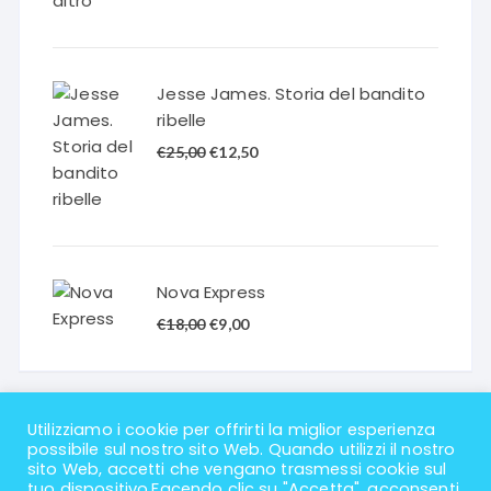
prezzo
prezzo
originale
attuale
era:
è:
€20,00.
€10,00.
Jesse James. Storia del bandito
ribelle
Il
Il
€
25,00
€
12,50
prezzo
prezzo
originale
attuale
era:
è:
€25,00.
€12,50.
Nova Express
Il
Il
€
18,00
€
9,00
prezzo
prezzo
originale
attuale
era:
è:
€18,00.
€9,00.
Utilizziamo i cookie per offrirti la miglior esperienza
possibile sul nostro sito Web. Quando utilizzi il nostro
sito Web, accetti che vengano trasmessi cookie sul
tuo dispositivo.Facendo clic su "Accetta", acconsenti