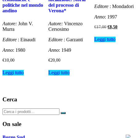
politiche nel mondo
del processo di
Editore
: Mondadori
andino
Verona*
Anno
: 1997
Autore:
John V.
Autore:
Vincenzo
Il
Il
€
17,00
€
8,50
Murra
Cersosimo
prezzo
prezzo
originale
attuale
Leggi tutto
Editore
: Einaudi
Editore
: Garzanti
era:
è:
€17,00.
€8,50.
Anno
: 1980
Anno
: 1949
€
10,00
€
20,00
Leggi tutto
Leggi tutto
Cerca
On sale
Borgo Sud