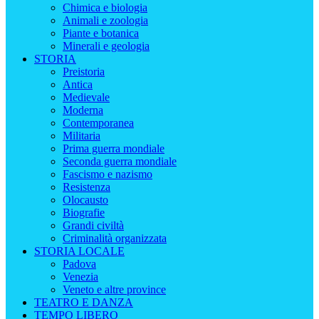
Chimica e biologia
Animali e zoologia
Piante e botanica
Minerali e geologia
STORIA
Preistoria
Antica
Medievale
Moderna
Contemporanea
Militaria
Prima guerra mondiale
Seconda guerra mondiale
Fascismo e nazismo
Resistenza
Olocausto
Biografie
Grandi civiltà
Criminalità organizzata
STORIA LOCALE
Padova
Venezia
Veneto e altre province
TEATRO E DANZA
TEMPO LIBERO