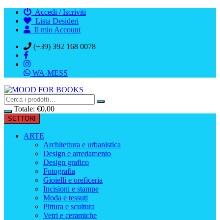
Vai
Accedi / Iscriviti
al
Lista Desideri
contenuto
Il mio Account
(+39) 392 168 0078
WA-MESS
Totale:
€
0,00
SETTORI
ARTE
Architettura e urbanistica
Design e arredamento
Design grafico
Fotografia
Gioielli e oreficeria
Incisioni e stampe
Moda e tessuti
Pittura e scultura
Vetri e ceramiche