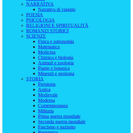
NARRATIVA
Narrativa di viaggio
POESIA
PSICOLOGIA
RELIGIONI E SPIRITUALITÀ
ROMANZI STORICI
SCIENZE
Fisica e astronomia
Matematica
Medicina
Chimica e biologia
Animali e zoologia
Piante e botanica
Minerali e geologia
STORIA
Preistoria
Antica
Medievale
Moderna
Contemporanea
Militaria
Prima guerra mondiale
Seconda guerra mondiale
Fascismo e nazismo
Resistenza