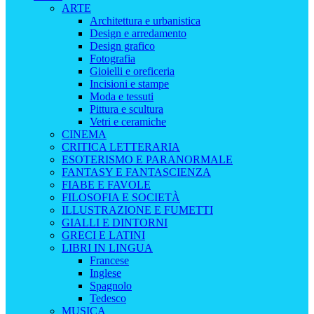
ARTE
Architettura e urbanistica
Design e arredamento
Design grafico
Fotografia
Gioielli e oreficeria
Incisioni e stampe
Moda e tessuti
Pittura e scultura
Vetri e ceramiche
CINEMA
CRITICA LETTERARIA
ESOTERISMO E PARANORMALE
FANTASY E FANTASCIENZA
FIABE E FAVOLE
FILOSOFIA E SOCIETÀ
ILLUSTRAZIONE E FUMETTI
GIALLI E DINTORNI
GRECI E LATINI
LIBRI IN LINGUA
Francese
Inglese
Spagnolo
Tedesco
MUSICA