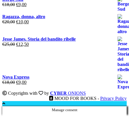
Il
Il
€
18,00
€
9,00
prezzo
prezzo
originale
attuale
Ragazza, donna, altro
era:
è:
Il
Il
€
20,00
€
10,00
€18,00.
€9,00.
prezzo
prezzo
originale
attuale
era:
è:
Jesse James. Storia del bandito ribelle
€20,00.
€10,00.
Il
Il
€
25,00
€
12,50
prezzo
prezzo
originale
attuale
era:
è:
€25,00.
€12,50.
Nova Express
Il
Il
€
18,00
€
9,00
prezzo
prezzo
originale
attuale
Copyrights with
by
CYBER
ONIONS
era:
è:
MOOD FOR BOOKS -
Privacy Policy
€18,00.
€9,00.
Manage consent