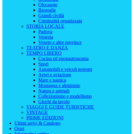
Olocausto
Biografie
Grandi civiltà
Criminalità organizzata
STORIA LOCALE
Padova
Venezia
Veneto e altre province
TEATRO E DANZA
TEMPO LIBERO
Cucina ed enogastronomia
Sport
Automobili e veicoli terrestri
Aerei e aviazione
Mare e nautica
Montagna e alpinismo
Natura e animali
Collezionismo e modellismo
Giochi da tavolo
VIAGGI E GUIDE TURISTICHE
VINTAGE
PRIME EDIZIONI
Ultimi arrivi & Catalogo
Orari
Informativa online