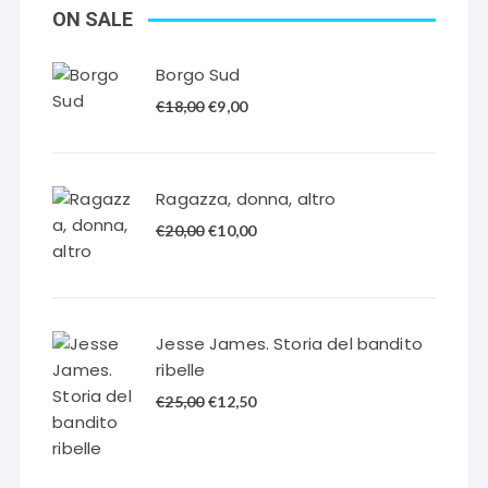
ON SALE
Borgo Sud
Il
Il
€
18,00
€
9,00
prezzo
prezzo
originale
attuale
era:
è:
Ragazza, donna, altro
€18,00.
€9,00.
Il
Il
€
20,00
€
10,00
prezzo
prezzo
originale
attuale
era:
è:
€20,00.
€10,00.
Jesse James. Storia del bandito
ribelle
Il
Il
€
25,00
€
12,50
prezzo
prezzo
originale
attuale
era:
è: