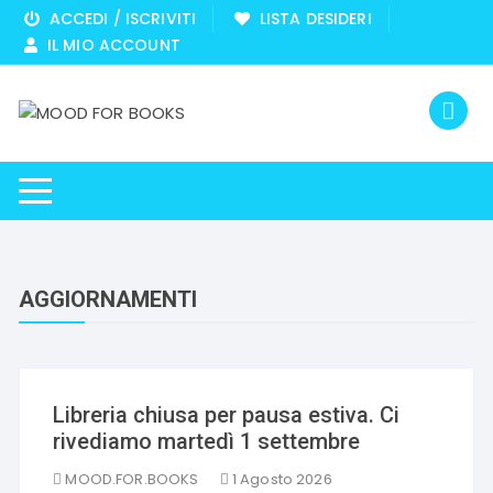
Vai
ACCEDI / ISCRIVITI
LISTA DESIDERI
al
IL MIO ACCOUNT
contenuto
AGGIORNAMENTI
Aggiornamenti
Libreria chiusa per pausa estiva. Ci
rivediamo martedì 1 settembre
MOOD.FOR.BOOKS
1 Agosto 2026