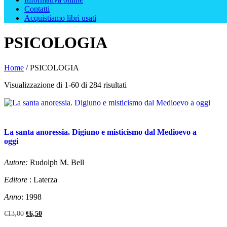
Contatti
Acquistiamo libri usati
PSICOLOGIA
Home
/ PSICOLOGIA
Ordina
Visualizzazione di 1-60 di 284 risultati
in
base
al
più
recente
La santa anoressia. Digiuno e misticismo dal Medioevo a
oggi
Autore:
Rudolph M. Bell
Editore
: Laterza
Anno
: 1998
Il
Il
€
13,00
€
6,50
prezzo
prezzo