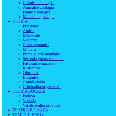
Chimica e biologia
Animali e zoologia
Piante e botanica
Minerali e geologia
STORIA
Preistoria
Antica
Medievale
Moderna
Contemporanea
Militaria
Prima guerra mondiale
Seconda guerra mondiale
Fascismo e nazismo
Resistenza
Olocausto
Biografie
Grandi civiltà
Criminalità organizzata
STORIA LOCALE
Padova
Venezia
Veneto e altre province
TEATRO E DANZA
TEMPO LIBERO