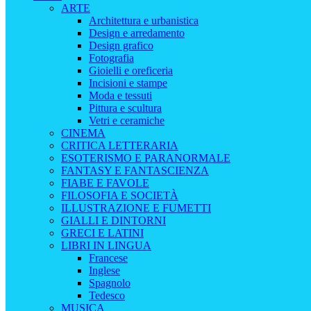
ARTE
Architettura e urbanistica
Design e arredamento
Design grafico
Fotografia
Gioielli e oreficeria
Incisioni e stampe
Moda e tessuti
Pittura e scultura
Vetri e ceramiche
CINEMA
CRITICA LETTERARIA
ESOTERISMO E PARANORMALE
FANTASY E FANTASCIENZA
FIABE E FAVOLE
FILOSOFIA E SOCIETÀ
ILLUSTRAZIONE E FUMETTI
GIALLI E DINTORNI
GRECI E LATINI
LIBRI IN LINGUA
Francese
Inglese
Spagnolo
Tedesco
MUSICA