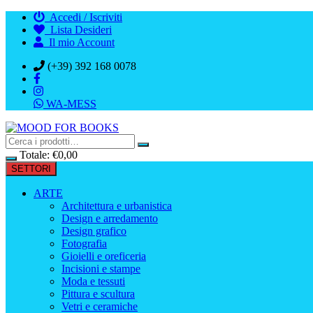
Vai
Accedi / Iscriviti
al
Lista Desideri
contenuto
Il mio Account
(+39) 392 168 0078
WA-MESS
Totale:
€
0,00
SETTORI
ARTE
Architettura e urbanistica
Design e arredamento
Design grafico
Fotografia
Gioielli e oreficeria
Incisioni e stampe
Moda e tessuti
Pittura e scultura
Vetri e ceramiche