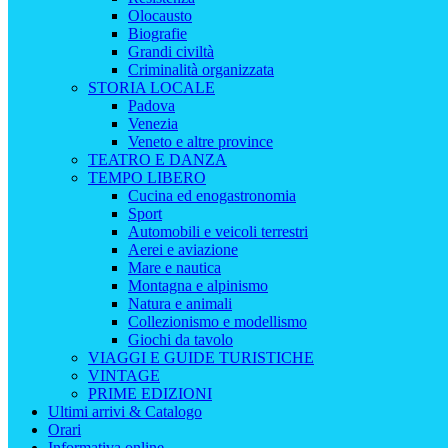
Olocausto
Biografie
Grandi civiltà
Criminalità organizzata
STORIA LOCALE
Padova
Venezia
Veneto e altre province
TEATRO E DANZA
TEMPO LIBERO
Cucina ed enogastronomia
Sport
Automobili e veicoli terrestri
Aerei e aviazione
Mare e nautica
Montagna e alpinismo
Natura e animali
Collezionismo e modellismo
Giochi da tavolo
VIAGGI E GUIDE TURISTICHE
VINTAGE
PRIME EDIZIONI
Ultimi arrivi & Catalogo
Orari
Informativa online