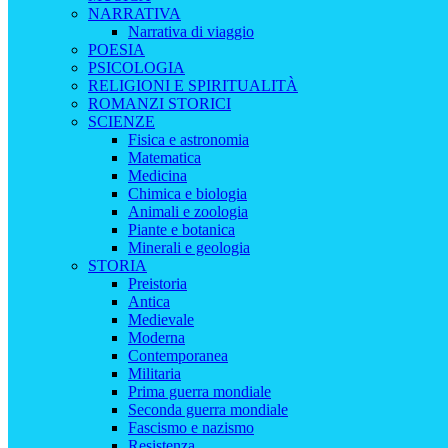
NARRATIVA
Narrativa di viaggio
POESIA
PSICOLOGIA
RELIGIONI E SPIRITUALITÀ
ROMANZI STORICI
SCIENZE
Fisica e astronomia
Matematica
Medicina
Chimica e biologia
Animali e zoologia
Piante e botanica
Minerali e geologia
STORIA
Preistoria
Antica
Medievale
Moderna
Contemporanea
Militaria
Prima guerra mondiale
Seconda guerra mondiale
Fascismo e nazismo
Resistenza