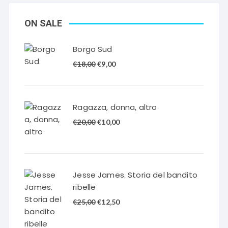
ON SALE
Borgo Sud
Il
Il
€
18,00
€
9,00
prezzo
prezzo
originale
attuale
era:
è:
Ragazza, donna, altro
€18,00.
€9,00.
Il
Il
€
20,00
€
10,00
prezzo
prezzo
originale
attuale
era:
è:
€20,00.
€10,00.
Jesse James. Storia del bandito
ribelle
Il
Il
€
25,00
€
12,50
prezzo
prezzo
originale
attuale