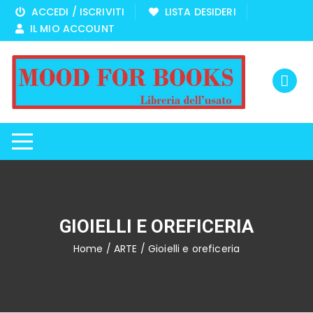
Vai
ACCEDI / ISCRIVITI
LISTA DESIDERI
al
IL MIO ACCOUNT
contenuto
GIOIELLI E OREFICERIA
Home
/
ARTE
/ Gioielli e oreficeria