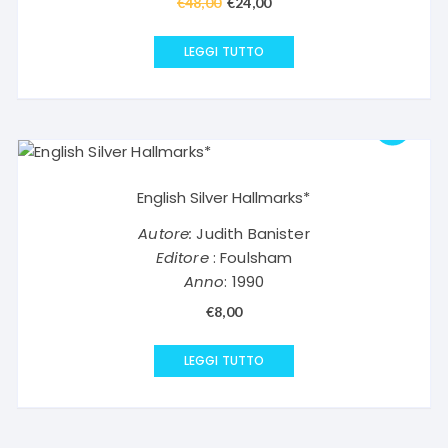
€
48,00
Il
€
24,00
Il
prezzo
prezzo
originale
attuale
LEGGI TUTTO
era:
è:
€48,00.
€24,00.
English Silver Hallmarks*
Autore:
Judith Banister
Editore
: Foulsham
Anno
: 1990
€
8,00
LEGGI TUTTO