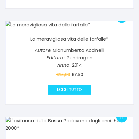
La meravigliosa vita delle farfalle*
Autore:
Gianumberto Accinelli
Editore
: Pendragon
Anno
: 2014
€
15,00
Il
€
7,50
Il
prezzo
prezzo
originale
attuale
LEGGI TUTTO
era:
è:
€15,00.
€7,50.