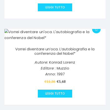
LEGGI TUTTO
Vorrei diventare un’oca. L’autobiografia e la
conferenza del Nobel*
Autore:
Konrad Lorenz
Editore
: Muzzio
Anno
: 1997
€
11,36
Il
€
5,68
Il
prezzo
prezzo
originale
attuale
LEGGI TUTTO
era:
è:
€11,36.
€5,68.