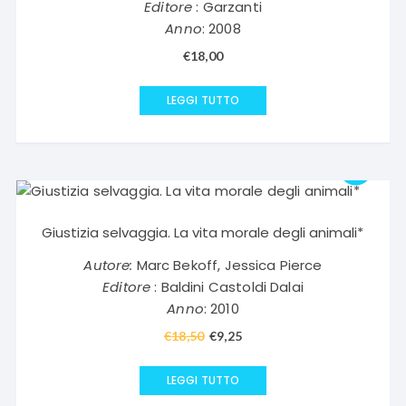
Editore
: Garzanti
Anno
: 2008
€
18,00
LEGGI TUTTO
Giustizia selvaggia. La vita morale degli animali*
Autore:
Marc Bekoff, Jessica Pierce
Editore
: Baldini Castoldi Dalai
Anno
: 2010
€
18,50
Il
€
9,25
Il
prezzo
prezzo
originale
attuale
LEGGI TUTTO
era:
è: