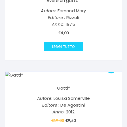
Avere un gatto*
Autore:
Fernand Mery
Editore
: Rizzoli
Anno
: 1975
€
4,00
LEGGI TUTTO
Gatti*
Autore:
Louisa Somerville
Editore
: De Agostini
Anno
: 2012
€
19,00
Il
€
9,50
Il