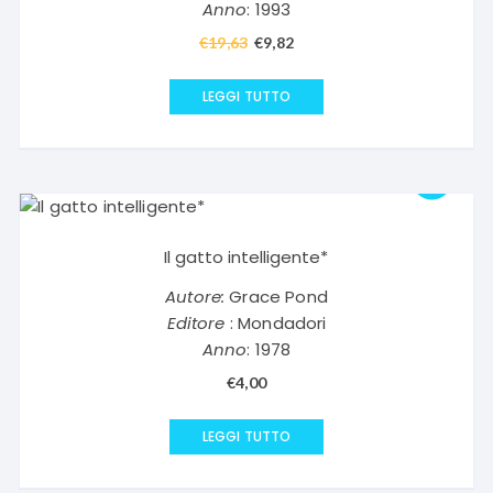
Anno
: 1993
€
19,63
Il
€
9,82
Il
prezzo
prezzo
originale
attuale
LEGGI TUTTO
era:
è:
€19,63.
€9,82.
Il gatto intelligente*
Autore:
Grace Pond
Editore
: Mondadori
Anno
: 1978
€
4,00
LEGGI TUTTO