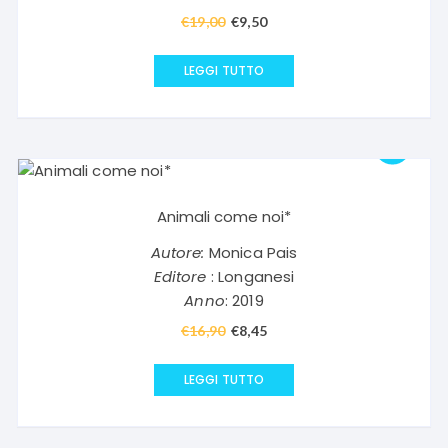
€
19,00
Il
€
9,50
Il
prezzo
prezzo
originale
attuale
LEGGI TUTTO
era:
è:
€19,00.
€9,50.
Animali come noi*
Autore:
Monica Pais
Editore
: Longanesi
Anno
: 2019
€
16,90
Il
€
8,45
Il
prezzo
prezzo
originale
attuale
LEGGI TUTTO
era:
è:
€16,90.
€8,45.