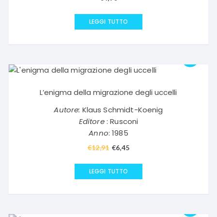
LEGGI TUTTO
L’enigma della migrazione degli uccelli
Autore:
Klaus Schmidt-Koenig
Editore
: Rusconi
Anno
: 1985
€
12,91
Il
€
6,45
Il
prezzo
prezzo
originale
attuale
LEGGI TUTTO
era:
è:
€12,91.
€6,45.