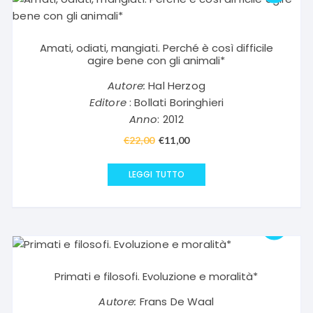
Amati, odiati, mangiati. Perché è così difficile
agire bene con gli animali*
Autore:
Hal Herzog
Editore
: Bollati Boringhieri
Anno
: 2012
€
22,00
Il
€
11,00
Il
prezzo
prezzo
originale
attuale
LEGGI TUTTO
era:
è:
€22,00.
€11,00.
Primati e filosofi. Evoluzione e moralità*
Autore:
Frans De Waal