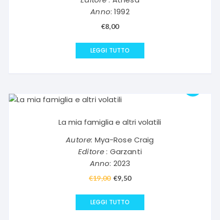
Anno
: 1992
€
8,00
LEGGI TUTTO
La mia famiglia e altri volatili
Autore:
Mya-Rose Craig
Editore
: Garzanti
Anno
: 2023
€
19,00
Il
€
9,50
Il
prezzo
prezzo
originale
attuale
LEGGI TUTTO
era:
è: