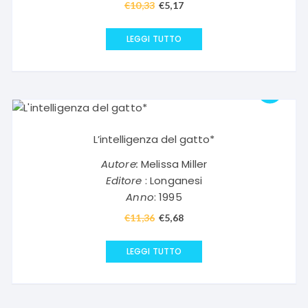
€
10,33
Il
€
5,17
Il
prezzo
prezzo
originale
attuale
LEGGI TUTTO
era:
è:
€10,33.
€5,17.
L’intelligenza del gatto*
Autore:
Melissa Miller
Editore
: Longanesi
Anno
: 1995
€
11,36
Il
€
5,68
Il
prezzo
prezzo
originale
attuale
LEGGI TUTTO
era:
è:
€11,36.
€5,68.