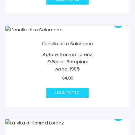
era:
è:
€13,00.
€6,50.
L’anello di re Salomone
Autore:
Konrad Lorenz
Editore
: Bompiani
Anno
: 1985
€
4,00
LEGGI TUTTO