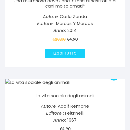
Una misteriosa devozione. Storie di scrittori e di
cani molto amati*
Autore:
Carlo Zanda
Editore
: Marcos Y Marcos
Anno
: 2014
€
18,00
Il
€
4,90
Il
prezzo
prezzo
originale
attuale
LEGGI TUTTO
era:
è:
€18,00.
€4,90.
La vita sociale degli animali
Autore:
Adolf Remane
Editore
: Feltrinelli
Anno
: 1967
€
4,90