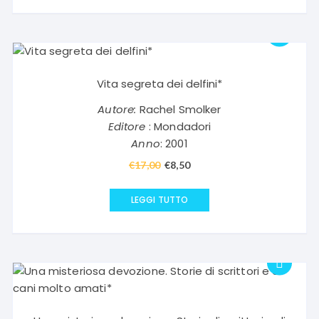
€18,50.
€9,25.
Vita segreta dei delfini*
Autore:
Rachel Smolker
Editore
: Mondadori
Anno
: 2001
€
17,00
Il
€
8,50
Il
prezzo
prezzo
originale
attuale
LEGGI TUTTO
era:
è:
€17,00.
€8,50.