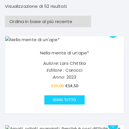
Ordina
Visualizzazione di 52 risultati
in
base
al
più
recente
Nella mente di un’ape*
Autore:
Lars Chittka
Editore
: Carocci
Anno
: 2023
€
29,00
Il
€
14,50
Il
prezzo
prezzo
originale
attuale
LEGGI TUTTO
era:
è:
€29,00.
€14,50.