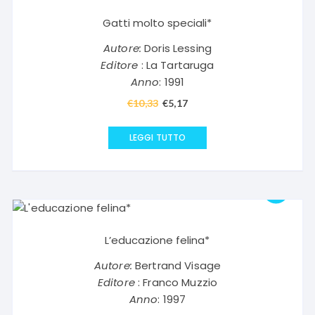
Gatti molto speciali*
Autore:
Doris Lessing
Editore
: La Tartaruga
Anno
: 1991
€
10,33
Il
€
5,17
Il
prezzo
prezzo
originale
attuale
LEGGI TUTTO
era:
è:
€10,33.
€5,17.
L’educazione felina*
Autore:
Bertrand Visage
Editore
: Franco Muzzio
Anno
: 1997