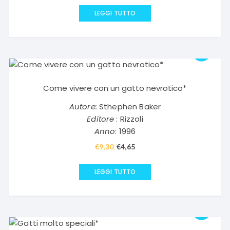
prezzo
prezzo
originale
attuale
LEGGI TUTTO
era:
è:
€19,00.
€9,50.
Come vivere con un gatto nevrotico*
Autore:
Sthephen Baker
Editore
: Rizzoli
Anno
: 1996
€
9,30
Il
€
4,65
Il
prezzo
prezzo
originale
attuale
LEGGI TUTTO
era:
è:
€9,30.
€4,65.