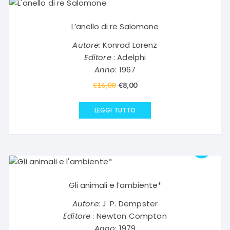
L’anello di re Salomone
Autore:
Konrad Lorenz
Editore
: Adelphi
Anno
: 1967
€
16,00
Il
€
8,00
Il
prezzo
prezzo
originale
attuale
LEGGI TUTTO
era:
è:
€16,00.
€8,00.
Gli animali e l’ambiente*
Autore:
J. P. Dempster
Editore
: Newton Compton
Anno
: 1979