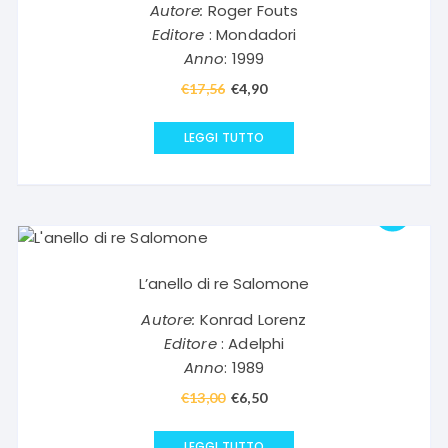
Autore:
Roger Fouts
Editore
: Mondadori
Anno
: 1999
€
17,56
Il
€
4,90
Il
prezzo
prezzo
originale
attuale
LEGGI TUTTO
era:
è:
€17,56.
€4,90.
L’anello di re Salomone
Autore:
Konrad Lorenz
Editore
: Adelphi
Anno
: 1989
€
13,00
Il
€
6,50
Il
prezzo
prezzo
originale
attuale
LEGGI TUTTO