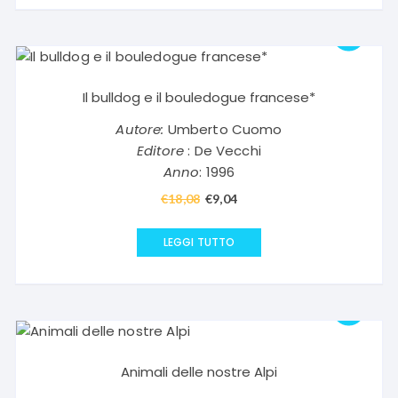
€19,00.
€9,50.
Il bulldog e il bouledogue francese*
Autore:
Umberto Cuomo
Editore
: De Vecchi
Anno
: 1996
€
18,08
Il
€
9,04
Il
prezzo
prezzo
originale
attuale
LEGGI TUTTO
era:
è:
€18,08.
€9,04.
Animali delle nostre Alpi