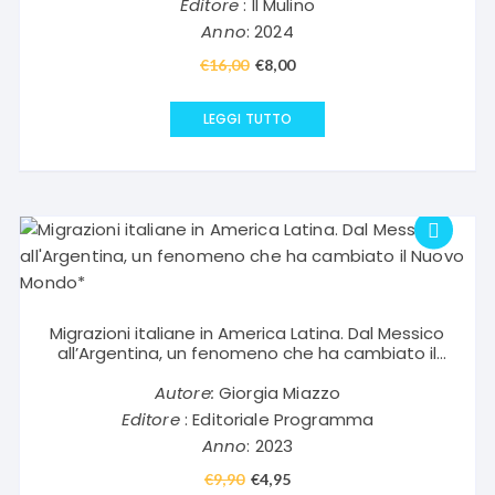
Editore
: Il Mulino
Anno
: 2024
€
16,00
Il
€
8,00
Il
prezzo
prezzo
originale
attuale
LEGGI TUTTO
era:
è:
€16,00.
€8,00.
Migrazioni italiane in America Latina. Dal Messico
all’Argentina, un fenomeno che ha cambiato il
Nuovo Mondo*
Autore:
Giorgia Miazzo
Editore
: Editoriale Programma
Anno
: 2023
€
9,90
Il
€
4,95
Il