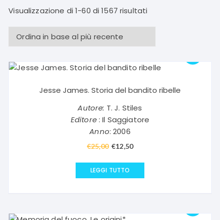
Ordina
Visualizzazione di 1-60 di 1567 risultati
in
base
al
più
recente
Jesse James. Storia del bandito ribelle
Autore:
T. J. Stiles
Editore
: Il Saggiatore
Anno
: 2006
€
25,00
Il
€
12,50
Il
prezzo
prezzo
originale
attuale
LEGGI TUTTO
era:
è:
€25,00.
€12,50.