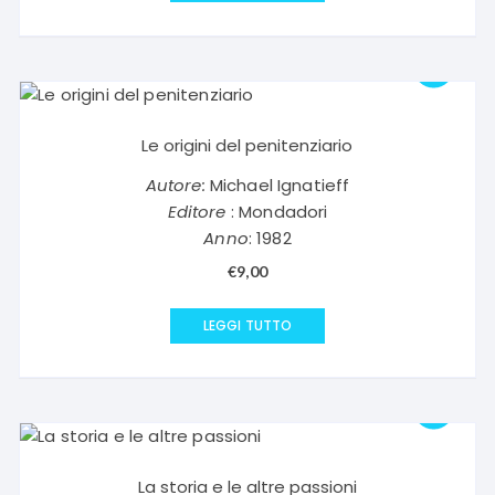
era:
è:
€11,50.
€5,75.
Le origini del penitenziario
Autore:
Michael Ignatieff
Editore
: Mondadori
Anno
: 1982
€
9,00
LEGGI TUTTO
La storia e le altre passioni