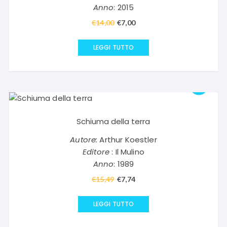
Anno
: 2015
€
14,00
Il
€
7,00
Il
prezzo
prezzo
originale
attuale
LEGGI TUTTO
era:
è:
€14,00.
€7,00.
Schiuma della terra
Autore:
Arthur Koestler
Editore
: Il Mulino
Anno
: 1989
€
15,49
Il
€
7,74
Il
prezzo
prezzo
originale
attuale
LEGGI TUTTO
era:
è: