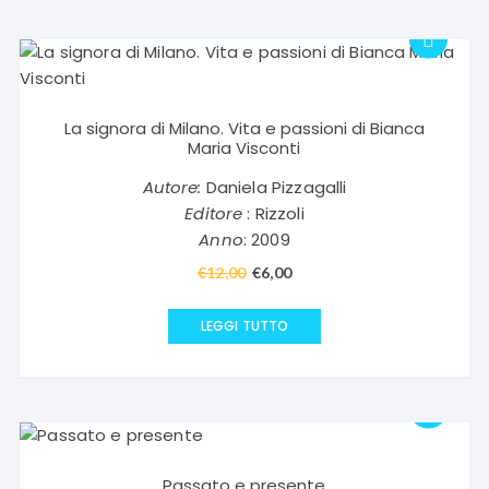
La signora di Milano. Vita e passioni di Bianca
Maria Visconti
Autore:
Daniela Pizzagalli
Editore
: Rizzoli
Anno
: 2009
€
12,00
Il
€
6,00
Il
prezzo
prezzo
originale
attuale
LEGGI TUTTO
era:
è:
€12,00.
€6,00.
Passato e presente