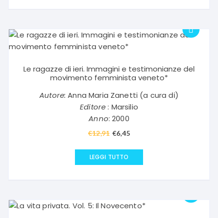
€13,00.
€6,50.
Le ragazze di ieri. Immagini e testimonianze del
movimento femminista veneto*
Autore:
Anna Maria Zanetti (a cura di)
Editore
: Marsilio
Anno
: 2000
€
12,91
Il
€
6,45
Il
prezzo
prezzo
originale
attuale
LEGGI TUTTO
era:
è:
€12,91.
€6,45.