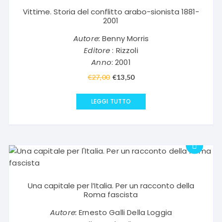
Vittime. Storia del conflitto arabo-sionista 1881-
2001
Autore:
Benny Morris
Editore
: Rizzoli
Anno
: 2001
€
27,00
Il
€
13,50
Il
prezzo
prezzo
originale
attuale
LEGGI TUTTO
era:
è:
€27,00.
€13,50.
Una capitale per l’Italia. Per un racconto della
Roma fascista
Autore:
Ernesto Galli Della Loggia