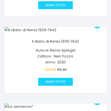
originale
attuale
LEGGI TUTTO
era:
è:
€14,00.
€7,00.
Il diario di Renia 1939-1942
Autore:
Renia Spiegel
Editore
: Neri Pozza
Anno
: 2020
€
19,00
Il
€
9,50
Il
prezzo
prezzo
originale
attuale
LEGGI TUTTO
era:
è:
€19,00.
€9,50.