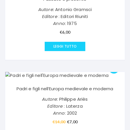
Autore:
Antonio Gramsci
Editore
: Editori Riuniti
Anno
: 1975
€
6,00
LEGGI TUTTO
Padri e figli nell’Europa medievale e moderna
Autore:
Philippe Ariès
Editore
: Laterza
Anno
: 2002
€
14,00
Il
€
7,00
Il
prezzo
prezzo