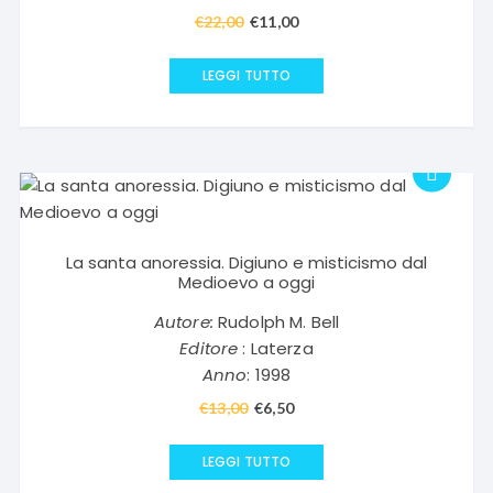
€
22,00
Il
€
11,00
Il
prezzo
prezzo
originale
attuale
LEGGI TUTTO
era:
è:
€22,00.
€11,00.
La santa anoressia. Digiuno e misticismo dal
Medioevo a oggi
Autore:
Rudolph M. Bell
Editore
: Laterza
Anno
: 1998
€
13,00
Il
€
6,50
Il
prezzo
prezzo
originale
attuale
LEGGI TUTTO
era:
è: