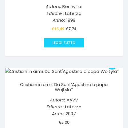
Autore:
Benny Lai
Editore
: Laterza
Anno
: 1999
€
15,49
Il
€
7,74
Il
prezzo
prezzo
originale
attuale
LEGGI TUTTO
era:
è:
€15,49.
€7,74.
Cristiani in armi. Da Sant’Agostino a papa
Wojtyla*
Autore:
AAVV
Editore
: Laterza
Anno
: 2007
€
5,00