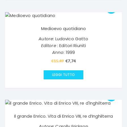
€15,49.
€7,74.
Medioevo quotidiano
Autore:
Ludovico Gatto
Editore
: Editori Riuniti
Anno
: 1999
€
15,49
Il
€
7,74
Il
prezzo
prezzo
originale
attuale
LEGGI TUTTO
era:
è:
€15,49.
€7,74.
Il grande Enrico. Vita di Enrico VIII, re d’Inghilterra
Autore:
Carolly Erickson