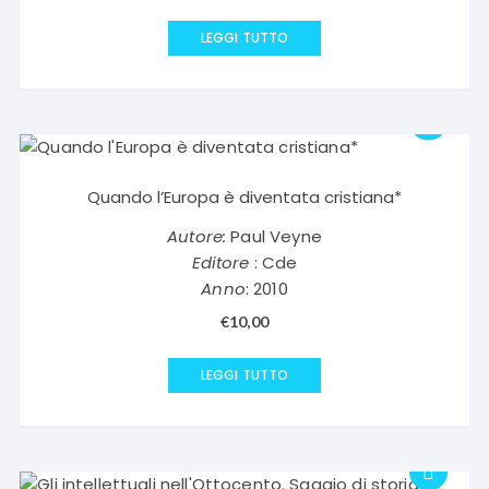
prezzo
prezzo
originale
attuale
LEGGI TUTTO
era:
è:
€9,90.
€4,95.
Quando l’Europa è diventata cristiana*
Autore:
Paul Veyne
Editore
: Cde
Anno
: 2010
€
10,00
LEGGI TUTTO