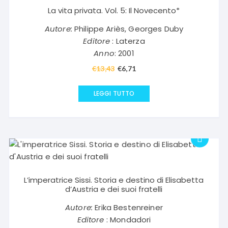
La vita privata. Vol. 5: Il Novecento*
Autore:
Philippe Ariès, Georges Duby
Editore
: Laterza
Anno
: 2001
€
13,43
Il
€
6,71
Il
prezzo
prezzo
originale
attuale
LEGGI TUTTO
era:
è:
€13,43.
€6,71.
L’imperatrice Sissi. Storia e destino di Elisabetta
d’Austria e dei suoi fratelli
Autore:
Erika Bestenreiner
Editore
: Mondadori