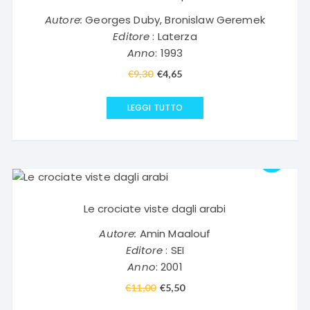
Autore:
Georges Duby, Bronislaw Geremek
Editore
: Laterza
Anno
: 1993
€
9,30
Il
€
4,65
Il
prezzo
prezzo
originale
attuale
LEGGI TUTTO
era:
è:
€9,30.
€4,65.
Le crociate viste dagli arabi
Autore:
Amin Maalouf
Editore
: SEI
Anno
: 2001
€
11,00
Il
€
5,50
Il
prezzo
prezzo