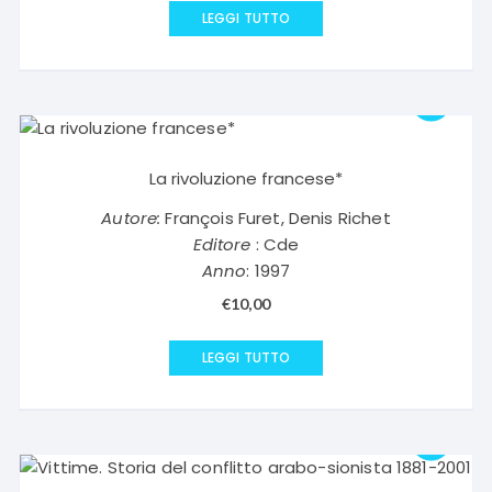
originale
attuale
LEGGI TUTTO
era:
è:
€11,00.
€5,50.
La rivoluzione francese*
Autore:
François Furet, Denis Richet
Editore
: Cde
Anno
: 1997
€
10,00
LEGGI TUTTO