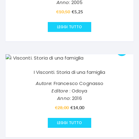
Anno
: 2005
€
10,50
Il
€
5,25
Il
prezzo
prezzo
originale
attuale
LEGGI TUTTO
era:
è:
€10,50.
€5,25.
I Visconti. Storia di una famiglia
Autore:
Francesco Cognasso
Editore
: Odoya
Anno
: 2016
€
28,00
Il
€
14,00
Il
prezzo
prezzo
originale
attuale
LEGGI TUTTO
era:
è:
€28,00.
€14,00.