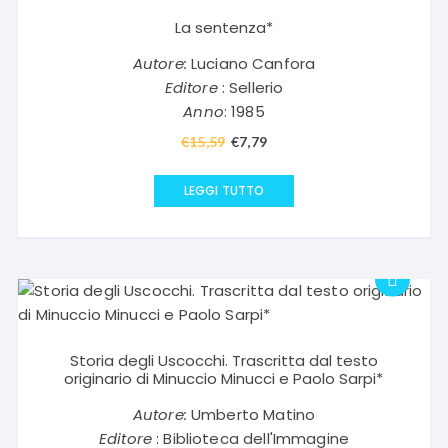
La sentenza*
Autore:
Luciano Canfora
Editore
: Sellerio
Anno
: 1985
€
15,59
Il
€
7,79
Il
prezzo
prezzo
originale
attuale
LEGGI TUTTO
era:
è:
€15,59.
€7,79.
Storia degli Uscocchi. Trascritta dal testo
originario di Minuccio Minucci e Paolo Sarpi*
Autore:
Umberto Matino
Editore
: Biblioteca dell'Immagine