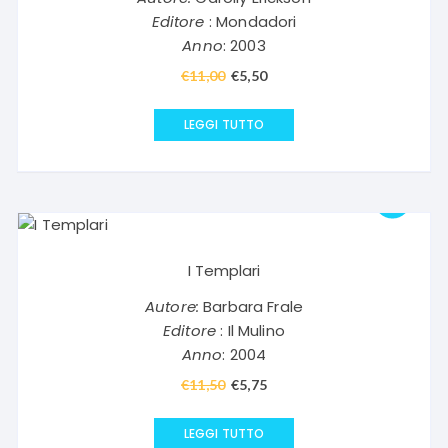
Editore
: Mondadori
Anno
: 2003
€
11,00
Il
€
5,50
Il
prezzo
prezzo
originale
attuale
LEGGI TUTTO
era:
è:
€11,00.
€5,50.
I Templari
Autore:
Barbara Frale
Editore
: Il Mulino
Anno
: 2004
€
11,50
Il
€
5,75
Il
prezzo
prezzo
originale
attuale
LEGGI TUTTO