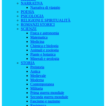
NARRATIVA
Narrativa di viaggio
POESIA
PSICOLOGIA
RELIGIONI E SPIRITUALITÀ
ROMANZI STORICI
SCIENZE
Fisica e astronomia
Matematica
Medicina
Chimica e biologia
Animali e zoologia
Piante e botanica
Minerali e geologia
STORIA
Preistoria
Antica
Medievale
Moderna
Contemporanea
Militaria
Prima guerra mondiale
Seconda guerra mondiale
Fascismo e nazismo
Resistenza