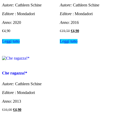
Autore:
Cathleen Schine
Autore:
Cathleen Schine
Editore
: Mondadori
Editore
: Mondadori
Anno
: 2020
Anno
: 2016
Il
Il
€
4,90
€
19,50
€
4,90
prezzo
prezzo
originale
attuale
Leggi tutto
Leggi tutto
era:
è:
€19,50.
€4,90.
Che ragazza!*
Autore:
Cathleen Schine
Editore
: Mondadori
Anno
: 2013
Il
Il
€
16,00
€
4,90
prezzo
prezzo