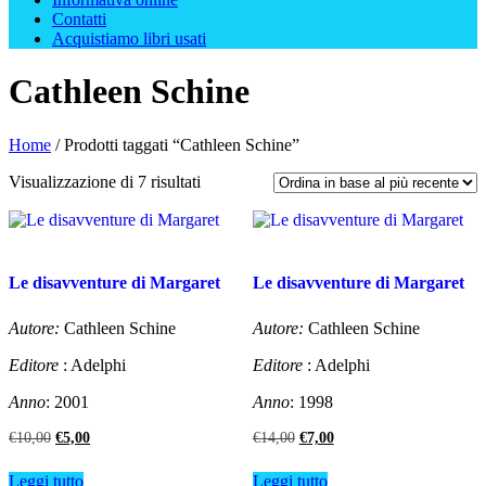
Contatti
Acquistiamo libri usati
Cathleen Schine
Home
/ Prodotti taggati “Cathleen Schine”
Ordina
Visualizzazione di 7 risultati
in
base
al
più
recente
Le disavventure di Margaret
Le disavventure di Margaret
Autore:
Cathleen Schine
Autore:
Cathleen Schine
Editore
: Adelphi
Editore
: Adelphi
Anno
: 2001
Anno
: 1998
Il
Il
Il
Il
€
10,00
€
5,00
€
14,00
€
7,00
prezzo
prezzo
prezzo
prezzo
originale
attuale
originale
attuale
Leggi tutto
Leggi tutto