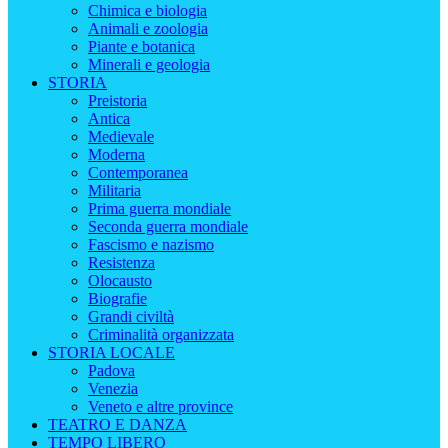
Chimica e biologia
Animali e zoologia
Piante e botanica
Minerali e geologia
STORIA
Preistoria
Antica
Medievale
Moderna
Contemporanea
Militaria
Prima guerra mondiale
Seconda guerra mondiale
Fascismo e nazismo
Resistenza
Olocausto
Biografie
Grandi civiltà
Criminalità organizzata
STORIA LOCALE
Padova
Venezia
Veneto e altre province
TEATRO E DANZA
TEMPO LIBERO