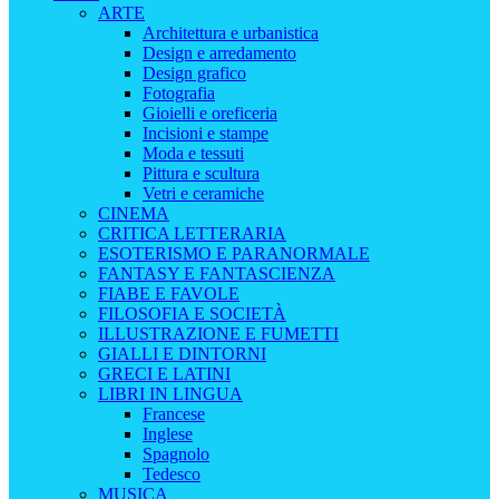
ARTE
Architettura e urbanistica
Design e arredamento
Design grafico
Fotografia
Gioielli e oreficeria
Incisioni e stampe
Moda e tessuti
Pittura e scultura
Vetri e ceramiche
CINEMA
CRITICA LETTERARIA
ESOTERISMO E PARANORMALE
FANTASY E FANTASCIENZA
FIABE E FAVOLE
FILOSOFIA E SOCIETÀ
ILLUSTRAZIONE E FUMETTI
GIALLI E DINTORNI
GRECI E LATINI
LIBRI IN LINGUA
Francese
Inglese
Spagnolo
Tedesco
MUSICA