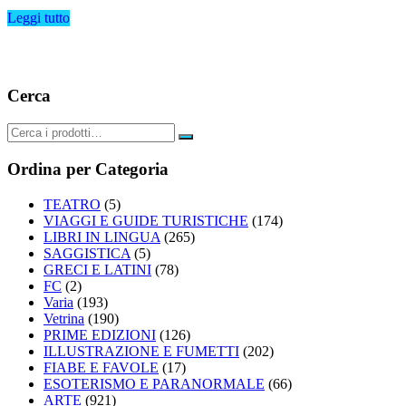
originale
attuale
Leggi tutto
era:
è:
€16,00.
€4,90.
Cerca
Ordina per Categoria
TEATRO
(5)
VIAGGI E GUIDE TURISTICHE
(174)
LIBRI IN LINGUA
(265)
SAGGISTICA
(5)
GRECI E LATINI
(78)
FC
(2)
Varia
(193)
Vetrina
(190)
PRIME EDIZIONI
(126)
ILLUSTRAZIONE E FUMETTI
(202)
FIABE E FAVOLE
(17)
ESOTERISMO E PARANORMALE
(66)
ARTE
(921)