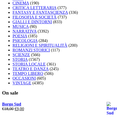
CINEMA
(190)
CRITICA LETTERARIA
(377)
FANTASY E FANTASCIENZA
(336)
FILOSOFIA E SOCIETÀ
(737)
GIALLI E DINTORNI
(833)
MUSICA
(90)
NARRATIVA
(3392)
POESIA
(185)
PSICOLOGIA
(284)
RELIGIONI E SPIRITUALITÀ
(200)
ROMANZI STORICI
(117)
SCIENZE
(566)
STORIA
(1567)
STORIA LOCALE
(361)
TEATRO E DANZA
(245)
TEMPO LIBERO
(506)
OCCASIONI
(605)
VINTAGE
(4385)
On sale
Borgo Sud
Il
Il
€
18,00
€
9,00
prezzo
prezzo