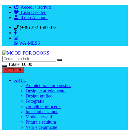
Vai
Accedi / Iscriviti
al
Lista Desideri
contenuto
Il mio Account
(+39) 392 168 0078
WA-MESS
Totale:
€
0,00
SETTORI
ARTE
Architettura e urbanistica
Design e arredamento
Design grafico
Fotografia
Gioielli e oreficeria
Incisioni e stampe
Moda e tessuti
Pittura e scultura
Vetri e ceramiche