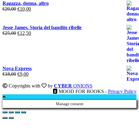
originale
attuale
Ragazza, donna, altro
era:
è:
Il
Il
€
20,00
€
10,00
€18,00.
€9,00.
prezzo
prezzo
originale
attuale
era:
è:
Jesse James. Storia del bandito ribelle
€20,00.
€10,00.
Il
Il
€
25,00
€
12,50
prezzo
prezzo
originale
attuale
era:
è:
€25,00.
€12,50.
Nova Express
Il
Il
€
18,00
€
9,00
prezzo
prezzo
originale
attuale
Copyrights with
by
CYBER
ONIONS
era:
è:
MOOD FOR BOOKS -
Privacy Policy
€18,00.
€9,00.
Manage consent