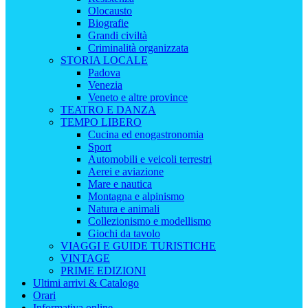
Olocausto
Biografie
Grandi civiltà
Criminalità organizzata
STORIA LOCALE
Padova
Venezia
Veneto e altre province
TEATRO E DANZA
TEMPO LIBERO
Cucina ed enogastronomia
Sport
Automobili e veicoli terrestri
Aerei e aviazione
Mare e nautica
Montagna e alpinismo
Natura e animali
Collezionismo e modellismo
Giochi da tavolo
VIAGGI E GUIDE TURISTICHE
VINTAGE
PRIME EDIZIONI
Ultimi arrivi & Catalogo
Orari
Informativa online