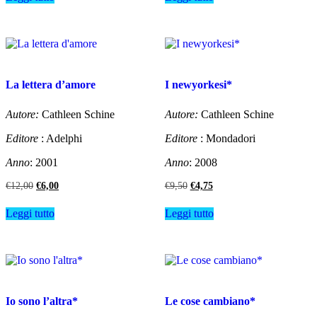
era:
è:
era:
è:
€10,00.
€5,00.
€14,00.
€7,00.
La lettera d’amore
I newyorkesi*
Autore:
Cathleen Schine
Autore:
Cathleen Schine
Editore
: Adelphi
Editore
: Mondadori
Anno
: 2001
Anno
: 2008
Il
Il
Il
Il
€
12,00
€
6,00
€
9,50
€
4,75
prezzo
prezzo
prezzo
prezzo
originale
attuale
originale
attuale
Leggi tutto
Leggi tutto
era:
è:
era:
è:
€12,00.
€6,00.
€9,50.
€4,75.
Io sono l’altra*
Le cose cambiano*