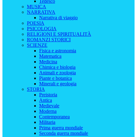
Tedesco
MUSICA
NARRATIVA
Narrativa di viaggio
POESIA
PSICOLOGIA
RELIGIONI E SPIRITUALITÀ
ROMANZI STORICI
SCIENZE
Fisica e astronomia
Matematica
Medicina
Chimica e biologia
Animali e zoologia
Piante e botanica
Minerali e geologia
STORIA
Preistoria
Antica
Medievale
Moderna
Contemporanea
Militaria
Prima guerra mondiale
Seconda guerra mondiale