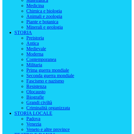
Matematica
Medicina
Chimica e biologia
Animali e zoologia
Piante e botanica
Minerali e geologia
STORIA
Preistoria
Antica
Medievale
Moderna
Contemporanea
Militaria
Prima guerra mondiale
Seconda guerra mondiale
Fascismo e nazismo
Resistenza
Olocausto
Biografie
Grandi civiltà
Criminalità organizzata
STORIA LOCALE
Padova
Venezia
Veneto e altre province