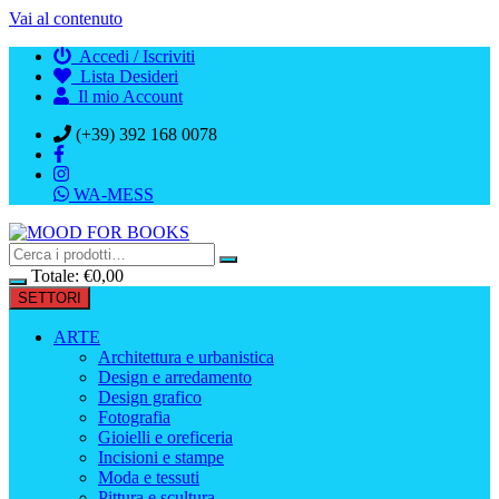
Vai al contenuto
Accedi / Iscriviti
Lista Desideri
Il mio Account
(+39) 392 168 0078
WA-MESS
Totale:
€
0,00
SETTORI
ARTE
Architettura e urbanistica
Design e arredamento
Design grafico
Fotografia
Gioielli e oreficeria
Incisioni e stampe
Moda e tessuti
Pittura e scultura