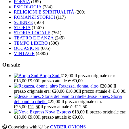
POESIA
(185)
PSICOLOGIA
(284)
RELIGIONI E SPIRITUALITÀ
(200)
ROMANZI STORICI
(117)
SCIENZE
(566)
STORIA
(1567)
STORIA LOCALE
(361)
TEATRO E DANZA
(245)
TEMPO LIBERO
(506)
OCCASIONI
(605)
VINTAGE
(4385)
On sale
Borgo Sud
€
18,00
Il prezzo originale era:
€18,00.
€
9,00
Il prezzo attuale è: €9,00.
Ragazza, donna, altro
€
20,00
Il
prezzo originale era: €20,00.
€
10,00
Il prezzo attuale è: €10,00.
Jesse James. Storia
del bandito ribelle
€
25,00
Il prezzo originale era:
€25,00.
€
12,50
Il prezzo attuale è: €12,50.
Nova Express
€
18,00
Il prezzo originale era:
€18,00.
€
9,00
Il prezzo attuale è: €9,00.
Copyrights with
by
CYBER
ONIONS