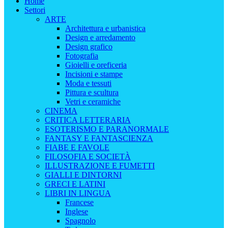
Home
Settori
ARTE
Architettura e urbanistica
Design e arredamento
Design grafico
Fotografia
Gioielli e oreficeria
Incisioni e stampe
Moda e tessuti
Pittura e scultura
Vetri e ceramiche
CINEMA
CRITICA LETTERARIA
ESOTERISMO E PARANORMALE
FANTASY E FANTASCIENZA
FIABE E FAVOLE
FILOSOFIA E SOCIETÀ
ILLUSTRAZIONE E FUMETTI
GIALLI E DINTORNI
GRECI E LATINI
LIBRI IN LINGUA
Francese
Inglese
Spagnolo