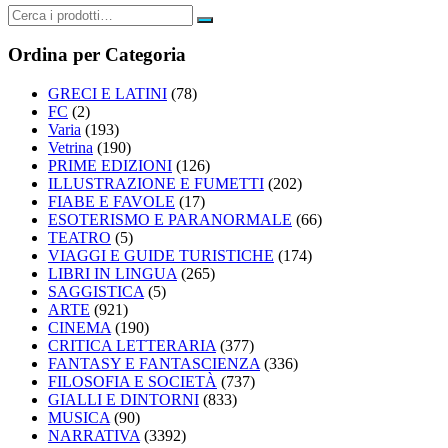
Ordina per Categoria
GRECI E LATINI
(78)
FC
(2)
Varia
(193)
Vetrina
(190)
PRIME EDIZIONI
(126)
ILLUSTRAZIONE E FUMETTI
(202)
FIABE E FAVOLE
(17)
ESOTERISMO E PARANORMALE
(66)
TEATRO
(5)
VIAGGI E GUIDE TURISTICHE
(174)
LIBRI IN LINGUA
(265)
SAGGISTICA
(5)
ARTE
(921)
CINEMA
(190)
CRITICA LETTERARIA
(377)
FANTASY E FANTASCIENZA
(336)
FILOSOFIA E SOCIETÀ
(737)
GIALLI E DINTORNI
(833)
MUSICA
(90)
NARRATIVA
(3392)