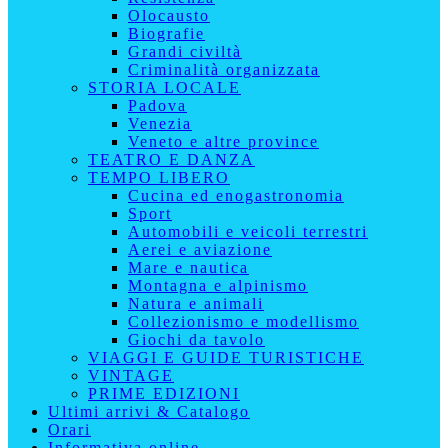
Olocausto
Biografie
Grandi civiltà
Criminalità organizzata
STORIA LOCALE
Padova
Venezia
Veneto e altre province
TEATRO E DANZA
TEMPO LIBERO
Cucina ed enogastronomia
Sport
Automobili e veicoli terrestri
Aerei e aviazione
Mare e nautica
Montagna e alpinismo
Natura e animali
Collezionismo e modellismo
Giochi da tavolo
VIAGGI E GUIDE TURISTICHE
VINTAGE
PRIME EDIZIONI
Ultimi arrivi & Catalogo
Orari
Informativa online