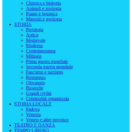
Chimica e biologia
Animali e zoologia
Piante e botanica
Minerali e geologia
STORIA
Preistoria
Antica
Medievale
Moderna
Contemporanea
Militaria
Prima guerra mondiale
Seconda guerra mondiale
Fascismo e nazismo
Resistenza
Olocausto
Biografie
Grandi civiltà
Criminalità organizzata
STORIA LOCALE
Padova
Venezia
Veneto e altre province
TEATRO E DANZA
TEMPO LIBERO