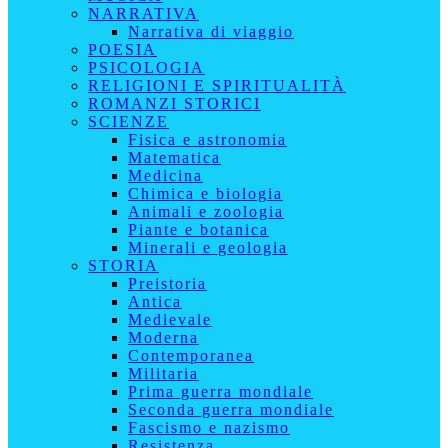
NARRATIVA
Narrativa di viaggio
POESIA
PSICOLOGIA
RELIGIONI E SPIRITUALITÀ
ROMANZI STORICI
SCIENZE
Fisica e astronomia
Matematica
Medicina
Chimica e biologia
Animali e zoologia
Piante e botanica
Minerali e geologia
STORIA
Preistoria
Antica
Medievale
Moderna
Contemporanea
Militaria
Prima guerra mondiale
Seconda guerra mondiale
Fascismo e nazismo
Resistenza