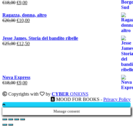
Il
Il
€
18,00
€
9,00
prezzo
prezzo
originale
attuale
Ragazza, donna, altro
era:
è:
Il
Il
€
20,00
€
10,00
€18,00.
€9,00.
prezzo
prezzo
originale
attuale
era:
è:
Jesse James. Storia del bandito ribelle
€20,00.
€10,00.
Il
Il
€
25,00
€
12,50
prezzo
prezzo
originale
attuale
era:
è:
€25,00.
€12,50.
Nova Express
Il
Il
€
18,00
€
9,00
prezzo
prezzo
originale
attuale
Copyrights with
by
CYBER
ONIONS
era:
è:
MOOD FOR BOOKS -
Privacy Policy
€18,00.
€9,00.
Manage consent