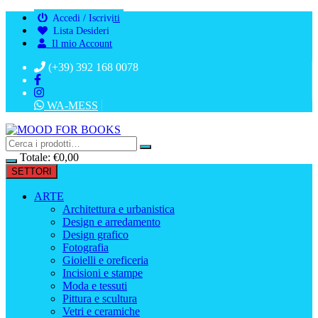
Vai
Accedi / Iscriviti
al
Lista Desideri
contenuto
Il mio Account
(+39) 392 168 0078
WA-MESS
Totale:
€
0,00
SETTORI
ARTE
Architettura e urbanistica
Design e arredamento
Design grafico
Fotografia
Gioielli e oreficeria
Incisioni e stampe
Moda e tessuti
Pittura e scultura
Vetri e ceramiche