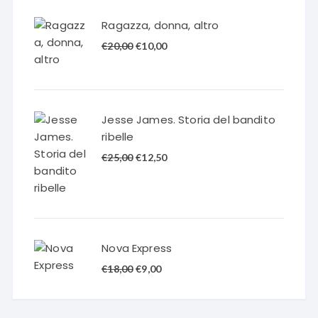
era:
è:
Ragazza, donna, altro
€18,00.
€9,00.
Il
Il
€
20,00
€
10,00
prezzo
prezzo
originale
attuale
era:
è:
€20,00.
€10,00.
Jesse James. Storia del bandito
ribelle
Il
Il
€
25,00
€
12,50
prezzo
prezzo
originale
attuale
era:
è:
€25,00.
€12,50.
Nova Express
Il
Il
€
18,00
€
9,00
prezzo
prezzo
originale
attuale