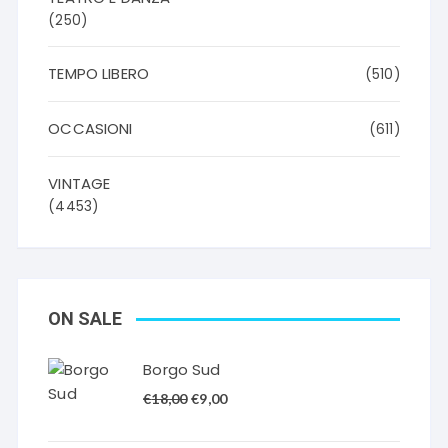
(250)
TEMPO LIBERO
(510)
OCCASIONI
(611)
VINTAGE
(4453)
ON SALE
Borgo Sud
Il
Il
€
18,00
€
9,00
prezzo
prezzo
originale
attuale