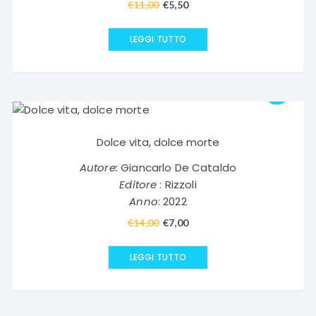
€
11,00
Il
€
5,50
Il
prezzo
prezzo
originale
attuale
LEGGI TUTTO
era:
è:
€11,00.
€5,50.
Dolce vita, dolce morte
Autore:
Giancarlo De Cataldo
Editore
: Rizzoli
Anno
: 2022
€
14,00
Il
€
7,00
Il
prezzo
prezzo
originale
attuale
LEGGI TUTTO
era:
è:
€14,00.
€7,00.