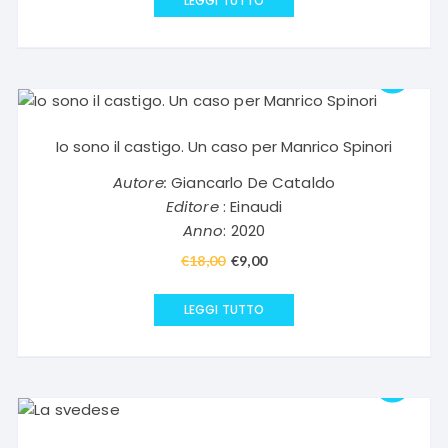
LEGGI TUTTO
era:
è:
€18,00.
€9,00.
Io sono il castigo. Un caso per Manrico Spinori
Autore:
Giancarlo De Cataldo
Editore
: Einaudi
Anno
: 2020
€
18,00
Il
€
9,00
Il
prezzo
prezzo
originale
attuale
LEGGI TUTTO
era:
è:
€18,00.
€9,00.