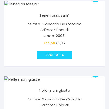
Teneri assassini*
Autore:
Giancarlo De Cataldo
Editore
: Einaudi
Anno
: 2005
€
11,50
Il
€
5,75
Il
prezzo
prezzo
originale
attuale
LEGGI TUTTO
era:
è:
€11,50.
€5,75.
Nelle mani giuste
Autore:
Giancarlo De Cataldo
Editore
: Einaudi