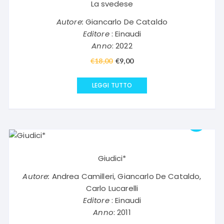
La svedese
Autore:
Giancarlo De Cataldo
Editore
: Einaudi
Anno
: 2022
€
18,00
Il
€
9,00
Il
prezzo
prezzo
originale
attuale
LEGGI TUTTO
era:
è:
€18,00.
€9,00.
Giudici*
Autore:
Andrea Camilleri, Giancarlo De Cataldo,
Carlo Lucarelli
Editore
: Einaudi
Anno
: 2011