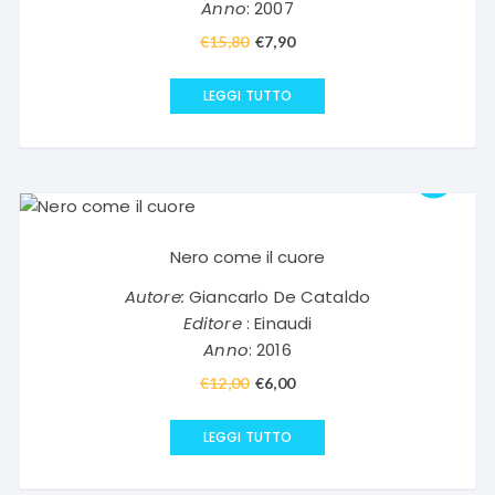
Anno
: 2007
€
15,80
Il
€
7,90
Il
prezzo
prezzo
originale
attuale
LEGGI TUTTO
era:
è:
€15,80.
€7,90.
Nero come il cuore
Autore:
Giancarlo De Cataldo
Editore
: Einaudi
Anno
: 2016
€
12,00
Il
€
6,00
Il
prezzo
prezzo
originale
attuale
LEGGI TUTTO
era:
è:
€12,00.
€6,00.