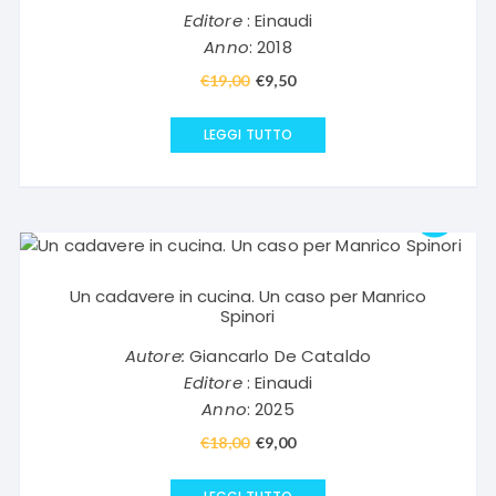
Editore
: Einaudi
Anno
: 2018
€
19,00
Il
€
9,50
Il
prezzo
prezzo
originale
attuale
LEGGI TUTTO
era:
è:
€19,00.
€9,50.
Un cadavere in cucina. Un caso per Manrico
Spinori
Autore:
Giancarlo De Cataldo
Editore
: Einaudi
Anno
: 2025
€
18,00
Il
€
9,00
Il
prezzo
prezzo
originale
attuale