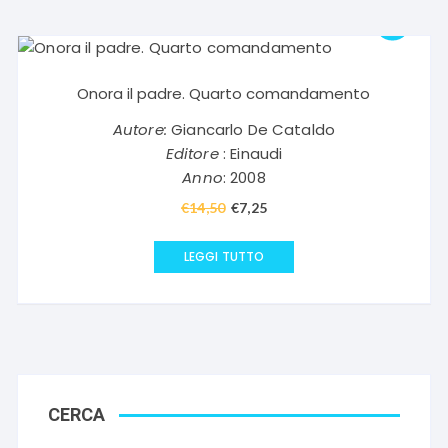
Onora il padre. Quarto comandamento
Autore:
Giancarlo De Cataldo
Editore
: Einaudi
Anno
: 2008
€
14,50
Il
€
7,25
Il
prezzo
prezzo
originale
attuale
LEGGI TUTTO
era:
è:
€14,50.
€7,25.
CERCA