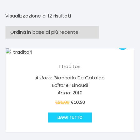
Ordina
Visualizzazione di 12 risultati
in
base
al
più
recente
I traditori
Autore:
Giancarlo De Cataldo
Editore
: Einaudi
Anno
: 2010
€
21,00
Il
€
10,50
Il
prezzo
prezzo
originale
attuale
LEGGI TUTTO
era:
è:
€21,00.
€10,50.