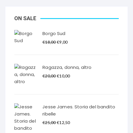
ON SALE
Borgo Sud
Il
Il
€
18,00
€
9,00
prezzo
prezzo
originale
attuale
era:
è:
Ragazza, donna, altro
€18,00.
€9,00.
Il
Il
€
20,00
€
10,00
prezzo
prezzo
originale
attuale
era:
è:
€20,00.
€10,00.
Jesse James. Storia del bandito
ribelle
Il
Il
€
25,00
€
12,50
prezzo
prezzo