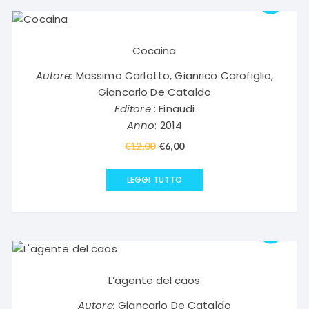
Cocaina
Autore:
Massimo Carlotto, Gianrico Carofiglio,
Giancarlo De Cataldo
Editore
: Einaudi
Anno
: 2014
€
12,00
Il
€
6,00
Il
prezzo
prezzo
originale
attuale
LEGGI TUTTO
era:
è:
€12,00.
€6,00.
L’agente del caos
Autore:
Giancarlo De Cataldo