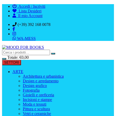
Vai
Accedi / Iscriviti
al
Lista Desideri
contenuto
Il mio Account
(+39) 392 168 0078
WA-MESS
Totale:
€
0,00
SETTORI
ARTE
Architettura e urbanistica
Design e arredamento
Design grafico
Fotografia
Gioielli e oreficeria
Incisioni e stampe
Moda e tessuti
Pittura e scultura
Vetri e ceramiche