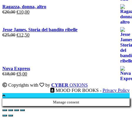
originale
attuale
Ragazza, donna, altro
era:
è:
Il
Il
€
20,00
€
10,00
€18,00.
€9,00.
prezzo
prezzo
originale
attuale
era:
è:
Jesse James. Storia del bandito ribelle
€20,00.
€10,00.
Il
Il
€
25,00
€
12,50
prezzo
prezzo
originale
attuale
era:
è:
€25,00.
€12,50.
Nova Express
Il
Il
€
18,00
€
9,00
prezzo
prezzo
originale
attuale
Copyrights with
by
CYBER
ONIONS
era:
è:
MOOD FOR BOOKS -
Privacy Policy
€18,00.
€9,00.
Manage consent