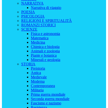
NARRATIVA
Narrativa di viaggio
POESIA
PSICOLOGIA
RELIGIONI E SPIRITUALITÀ
ROMANZI STORICI
SCIENZE
Fisica e astronomia
Matematica
Medicina
Chimica e biologia
Animali e zoologia
Piante e botanica
Minerali e geologia
STORIA
Preistoria
Antica
Medievale
Moderna
Contemporanea
Militaria
Prima guerra mondiale
Seconda guerra mondiale
Fascismo e nazismo
Resistenza