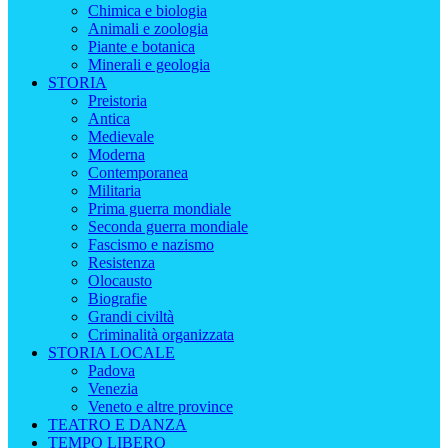
Chimica e biologia
Animali e zoologia
Piante e botanica
Minerali e geologia
STORIA
Preistoria
Antica
Medievale
Moderna
Contemporanea
Militaria
Prima guerra mondiale
Seconda guerra mondiale
Fascismo e nazismo
Resistenza
Olocausto
Biografie
Grandi civiltà
Criminalità organizzata
STORIA LOCALE
Padova
Venezia
Veneto e altre province
TEATRO E DANZA
TEMPO LIBERO