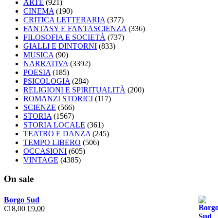
ARTE
(921)
CINEMA
(190)
CRITICA LETTERARIA
(377)
FANTASY E FANTASCIENZA
(336)
FILOSOFIA E SOCIETÀ
(737)
GIALLI E DINTORNI
(833)
MUSICA
(90)
NARRATIVA
(3392)
POESIA
(185)
PSICOLOGIA
(284)
RELIGIONI E SPIRITUALITÀ
(200)
ROMANZI STORICI
(117)
SCIENZE
(566)
STORIA
(1567)
STORIA LOCALE
(361)
TEATRO E DANZA
(245)
TEMPO LIBERO
(506)
OCCASIONI
(605)
VINTAGE
(4385)
On sale
Borgo Sud
Il
Il
€
18,00
€
9,00
prezzo
prezzo