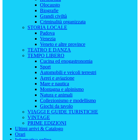
Olocausto
Biografie
Grandi civiltà
Criminalità organizzata
STORIA LOCALE
Padova
Venezia
Veneto e altre province
TEATRO E DANZA
TEMPO LIBERO
Cucina ed enogastronomia
Sport
Automobili e veicoli terrestri
Aerei e aviazione
Mare e nautica
Montagna e alpinismo
Natura e animali
Collezionismo e modellismo
Giochi da tavolo
VIAGGI E GUIDE TURISTICHE
VINTAGE
PRIME EDIZIONI
Ultimi arrivi & Catalogo
Orari
Informativa online