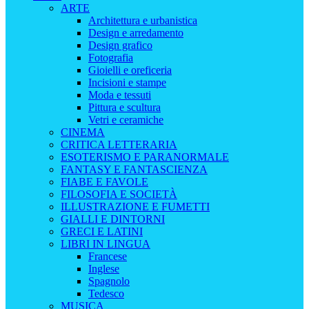
ARTE
Architettura e urbanistica
Design e arredamento
Design grafico
Fotografia
Gioielli e oreficeria
Incisioni e stampe
Moda e tessuti
Pittura e scultura
Vetri e ceramiche
CINEMA
CRITICA LETTERARIA
ESOTERISMO E PARANORMALE
FANTASY E FANTASCIENZA
FIABE E FAVOLE
FILOSOFIA E SOCIETÀ
ILLUSTRAZIONE E FUMETTI
GIALLI E DINTORNI
GRECI E LATINI
LIBRI IN LINGUA
Francese
Inglese
Spagnolo
Tedesco
MUSICA