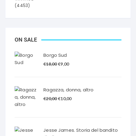
(4453)
ON SALE
Borgo Sud
Il
Il
€
18,00
€
9,00
prezzo
prezzo
originale
attuale
era:
è:
Ragazza, donna, altro
€18,00.
€9,00.
Il
Il
€
20,00
€
10,00
prezzo
prezzo
originale
attuale
era:
è:
€20,00.
€10,00.
Jesse James. Storia del bandito