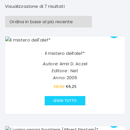
Ordina
Visualizzazione di 7 risultati
in
base
al
più
recente
Il mistero dell’alef*
Autore:
Amir D. Aczel
Editore
: Net
Anno
: 2006
€
8,50
Il
€
4,25
Il
prezzo
prezzo
originale
attuale
LEGGI TUTTO
era:
è:
€8,50.
€4,25.