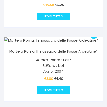
€
10,50
Il
€
5,25
Il
prezzo
prezzo
originale
attuale
LEGGI TUTTO
era:
è:
€10,50.
€5,25.
Morte a Roma. Il massacro delle Fosse Ardeatine*
Autore:
Robert Katz
Editore
: Net
Anno
: 2004
€
8,80
Il
€
4,40
Il
prezzo
prezzo
originale
attuale
LEGGI TUTTO
era:
è:
€8,80.
€4,40.