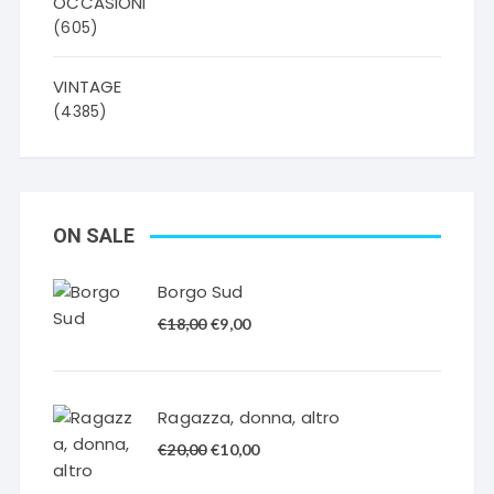
OCCASIONI
(605)
VINTAGE
(4385)
ON SALE
Borgo Sud
Il
Il
€
18,00
€
9,00
prezzo
prezzo
originale
attuale
era:
è:
Ragazza, donna, altro
€18,00.
€9,00.
Il
Il
€
20,00
€
10,00
prezzo
prezzo