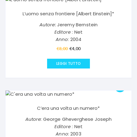
L’uomo senza frontiere [Albert Einstein]*
Autore:
Jeremy Bernstein
Editore
: Net
Anno
: 2004
€
8,00
Il
€
4,00
Il
prezzo
prezzo
originale
attuale
LEGGI TUTTO
era:
è:
€8,00.
€4,00.
C’era una volta un numero*
Autore:
George Gheverghese Joseph
Editore
: Net
Anno
: 2003