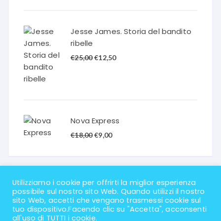
originale
attuale
era:
è:
€20,00.
€10,00.
Jesse James. Storia del bandito
ribelle
Il
Il
€
25,00
€
12,50
prezzo
prezzo
originale
attuale
era:
è:
€25,00.
€12,50.
Nova Express
Il
Il
€
18,00
€
9,00
prezzo
prezzo
originale
attuale
era:
è:
€18,00.
€9,00.
Utilizziamo i cookie per offrirti la miglior esperienza
possibile sul nostro sito Web. Quando utilizzi il nostro
sito Web, accetti che vengano trasmessi cookie sul
tuo dispositivo.Facendo clic su "Accetta", acconsenti
all'uso di TUTTI i cookie.