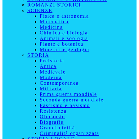
ROMANZI STORICI
SCIENZE
Fisica e astronomia
Matematica
Medicina
Chimica e biologia
Animali e zoologia
Piante e botanica
Minerali e geologia
STORIA
Preistoria
Antica
Medievale
Moderna
Contemporanea
Militaria
Prima guerra mondiale
Seconda guerra mondiale
Fascismo e nazismo
Resistenza
Olocausto
Biografie
Grandi civiltà
Criminalità organizzata
STORIA LOCALE