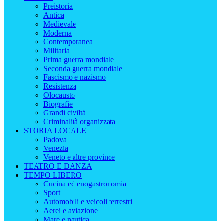
Preistoria
Antica
Medievale
Moderna
Contemporanea
Militaria
Prima guerra mondiale
Seconda guerra mondiale
Fascismo e nazismo
Resistenza
Olocausto
Biografie
Grandi civiltà
Criminalità organizzata
STORIA LOCALE
Padova
Venezia
Veneto e altre province
TEATRO E DANZA
TEMPO LIBERO
Cucina ed enogastronomia
Sport
Automobili e veicoli terrestri
Aerei e aviazione
Mare e nautica