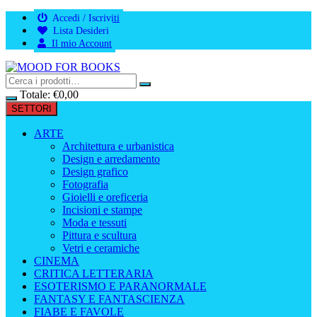
Vai
Accedi / Iscriviti
al
Lista Desideri
contenuto
Il mio Account
Totale:
€
0,00
SETTORI
ARTE
Architettura e urbanistica
Design e arredamento
Design grafico
Fotografia
Gioielli e oreficeria
Incisioni e stampe
Moda e tessuti
Pittura e scultura
Vetri e ceramiche
CINEMA
CRITICA LETTERARIA
ESOTERISMO E PARANORMALE
FANTASY E FANTASCIENZA
FIABE E FAVOLE