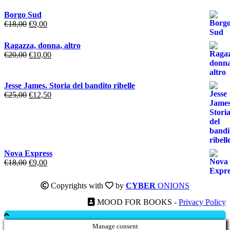
Borgo Sud
Il
Il
€
18,00
€
9,00
prezzo
prezzo
originale
attuale
Ragazza, donna, altro
era:
è:
Il
Il
€
20,00
€
10,00
€18,00.
€9,00.
prezzo
prezzo
originale
attuale
era:
è:
Jesse James. Storia del bandito ribelle
€20,00.
€10,00.
Il
Il
€
25,00
€
12,50
prezzo
prezzo
originale
attuale
era:
è:
€25,00.
€12,50.
Nova Express
Il
Il
€
18,00
€
9,00
prezzo
prezzo
originale
attuale
Copyrights with
by
CYBER
ONIONS
era:
è:
€18,00.
€9,00.
MOOD FOR BOOKS -
Privacy Policy
Manage consent