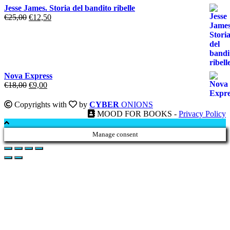
era:
è:
Jesse James. Storia del bandito ribelle
€20,00.
€10,00.
Il
Il
€
25,00
€
12,50
prezzo
prezzo
originale
attuale
era:
è:
€25,00.
€12,50.
Nova Express
Il
Il
€
18,00
€
9,00
prezzo
prezzo
originale
attuale
Copyrights with
by
CYBER
ONIONS
era:
è:
MOOD FOR BOOKS -
Privacy Policy
€18,00.
€9,00.
Manage consent