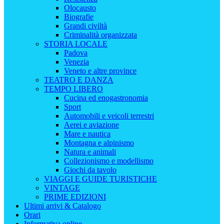
Olocausto
Biografie
Grandi civiltà
Criminalità organizzata
STORIA LOCALE
Padova
Venezia
Veneto e altre province
TEATRO E DANZA
TEMPO LIBERO
Cucina ed enogastronomia
Sport
Automobili e veicoli terrestri
Aerei e aviazione
Mare e nautica
Montagna e alpinismo
Natura e animali
Collezionismo e modellismo
Giochi da tavolo
VIAGGI E GUIDE TURISTICHE
VINTAGE
PRIME EDIZIONI
Ultimi arrivi & Catalogo
Orari
Informativa online