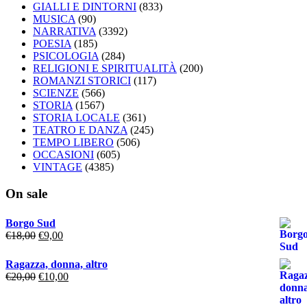
GIALLI E DINTORNI
(833)
MUSICA
(90)
NARRATIVA
(3392)
POESIA
(185)
PSICOLOGIA
(284)
RELIGIONI E SPIRITUALITÀ
(200)
ROMANZI STORICI
(117)
SCIENZE
(566)
STORIA
(1567)
STORIA LOCALE
(361)
TEATRO E DANZA
(245)
TEMPO LIBERO
(506)
OCCASIONI
(605)
VINTAGE
(4385)
On sale
Borgo Sud
Il
Il
€
18,00
€
9,00
prezzo
prezzo
originale
attuale
Ragazza, donna, altro
era:
è:
Il
Il
€
20,00
€
10,00
€18,00.
€9,00.
prezzo
prezzo
originale
attuale