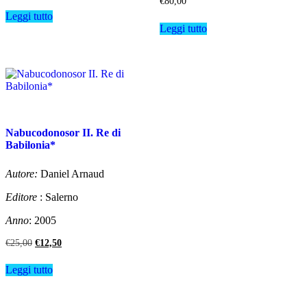
€
80,00
originale
attuale
Leggi tutto
era:
è:
Leggi tutto
€8,00.
€4,00.
Nabucodonosor II. Re di
Babilonia*
Autore:
Daniel Arnaud
Editore
: Salerno
Anno
: 2005
Il
Il
€
25,00
€
12,50
prezzo
prezzo
originale
attuale
Leggi tutto
era:
è:
€25,00.
€12,50.