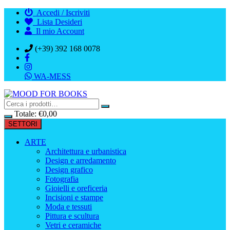
Vai
Accedi / Iscriviti
al
Lista Desideri
contenuto
Il mio Account
(+39) 392 168 0078
WA-MESS
Totale:
€
0,00
SETTORI
ARTE
Architettura e urbanistica
Design e arredamento
Design grafico
Fotografia
Gioielli e oreficeria
Incisioni e stampe
Moda e tessuti
Pittura e scultura
Vetri e ceramiche