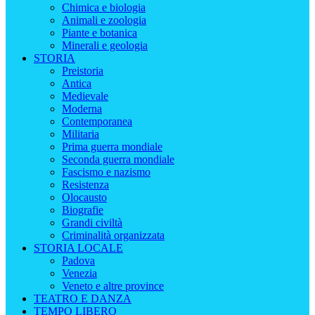
Chimica e biologia
Animali e zoologia
Piante e botanica
Minerali e geologia
STORIA
Preistoria
Antica
Medievale
Moderna
Contemporanea
Militaria
Prima guerra mondiale
Seconda guerra mondiale
Fascismo e nazismo
Resistenza
Olocausto
Biografie
Grandi civiltà
Criminalità organizzata
STORIA LOCALE
Padova
Venezia
Veneto e altre province
TEATRO E DANZA
TEMPO LIBERO