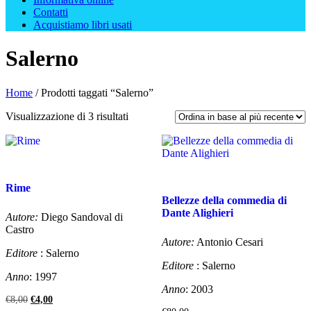
Contatti
Acquistiamo libri usati
Salerno
Home
/ Prodotti taggati “Salerno”
Ordina
Visualizzazione di 3 risultati
in
base
al
più
recente
Rime
Bellezze della commedia di
Dante Alighieri
Autore:
Diego Sandoval di
Castro
Autore:
Antonio Cesari
Editore
: Salerno
Editore
: Salerno
Anno
: 1997
Anno
: 2003
Il
Il
€
8,00
€
4,00
prezzo
prezzo