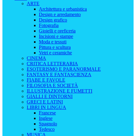
ARTE
Architettura e urbanistica
Design e arredamento
Design grafico
Fotografia
Gioielli e oreficeria
Incisioni e stampe
Moda e tessuti
Pittura e scultura
Vetri e ceramiche
CINEMA
CRITICA LETTERARIA
ESOTERISMO E PARANORMALE
FANTASY E FANTASCIENZA
FIABE E FAVOLE
FILOSOFIA E SOCIETÀ
ILLUSTRAZIONE E FUMETTI
GIALLI E DINTORNI
GRECI E LATINI
LIBRI IN LINGUA
Francese
Inglese
Spagnolo
Tedesco
MUSICA