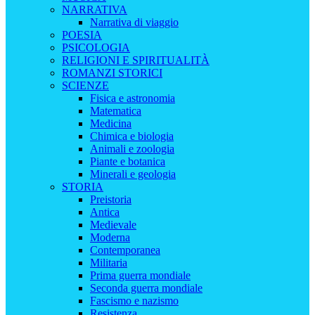
NARRATIVA
Narrativa di viaggio
POESIA
PSICOLOGIA
RELIGIONI E SPIRITUALITÀ
ROMANZI STORICI
SCIENZE
Fisica e astronomia
Matematica
Medicina
Chimica e biologia
Animali e zoologia
Piante e botanica
Minerali e geologia
STORIA
Preistoria
Antica
Medievale
Moderna
Contemporanea
Militaria
Prima guerra mondiale
Seconda guerra mondiale
Fascismo e nazismo
Resistenza