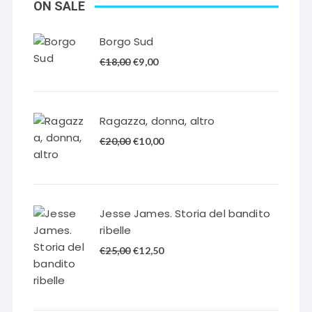
ON SALE
Borgo Sud
Il
Il
€
18,00
€
9,00
prezzo
prezzo
originale
attuale
era:
è:
Ragazza, donna, altro
€18,00.
€9,00.
Il
Il
€
20,00
€
10,00
prezzo
prezzo
originale
attuale
era:
è:
€20,00.
€10,00.
Jesse James. Storia del bandito
ribelle
Il
Il
€
25,00
€
12,50
prezzo
prezzo
originale
attuale
era:
è: