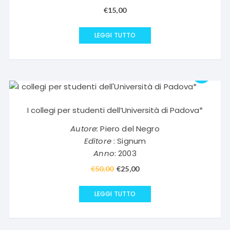
€
15,00
LEGGI TUTTO
I collegi per studenti dell’Università di Padova*
Autore:
Piero del Negro
Editore
: Signum
Anno
: 2003
€
50,00
Il
€
25,00
Il
prezzo
prezzo
originale
attuale
LEGGI TUTTO
era:
è:
€50,00.
€25,00.