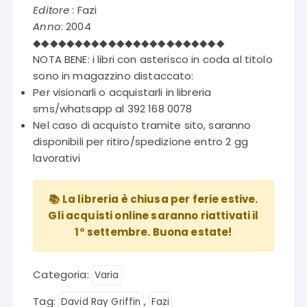
Editore
: Fazi
Anno
: 2004
◆◆◆◆◆◆◆◆◆◆◆◆◆◆◆◆◆◆◆◆◆◆◆
NOTA BENE: i libri con asterisco in coda al titolo
sono in magazzino distaccato:
Per visionarli o acquistarli in libreria
sms/whatsapp al 392 168 0078
Nel caso di acquisto tramite sito, saranno
disponibili per ritiro/spedizione entro 2 gg
lavorativi
📚 La libreria è chiusa per ferie estive.
Gli acquisti online saranno riattivati il
1° settembre. Buona estate!
Categoria:
Varia
Tag:
,
David Ray Griffin
Fazi