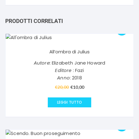
PRODOTTI CORRELATI
All’ombra di Julius
Autore:
Elizabeth Jane Howard
Editore
: Fazi
Anno
: 2018
€
20,00
Il
€
10,00
Il
prezzo
prezzo
originale
attuale
LEGGI TUTTO
era:
è:
€20,00.
€10,00.