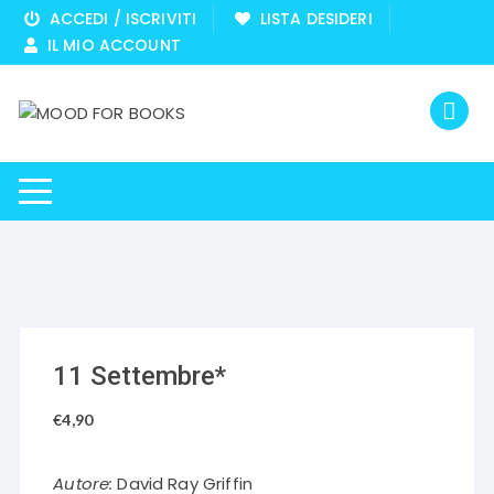
Vai
ACCEDI / ISCRIVITI
LISTA DESIDERI
al
IL MIO ACCOUNT
contenuto
11 Settembre*
€
4,90
Autore:
David Ray Griffin