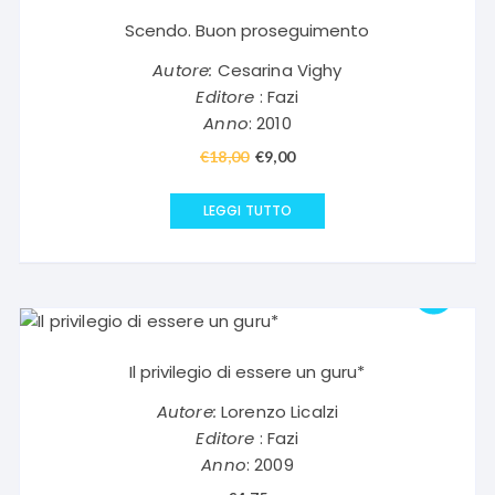
Scendo. Buon proseguimento
Autore:
Cesarina Vighy
Editore
: Fazi
Anno
: 2010
€
18,00
Il
€
9,00
Il
prezzo
prezzo
originale
attuale
LEGGI TUTTO
era:
è:
€18,00.
€9,00.
Il privilegio di essere un guru*
Autore:
Lorenzo Licalzi
Editore
: Fazi
Anno
: 2009