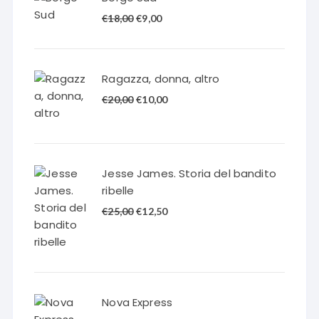
Il
Il
€
18,00
€
9,00
prezzo
prezzo
originale
attuale
era:
è:
Ragazza, donna, altro
€18,00.
€9,00.
Il
Il
€
20,00
€
10,00
prezzo
prezzo
originale
attuale
era:
è:
€20,00.
€10,00.
Jesse James. Storia del bandito
ribelle
Il
Il
€
25,00
€
12,50
prezzo
prezzo
originale
attuale
era:
è:
€25,00.
€12,50.
Nova Express