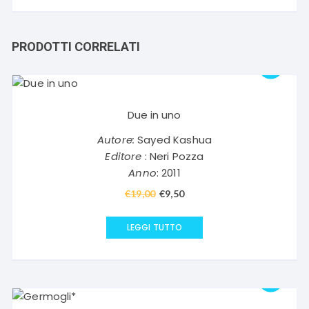
PRODOTTI CORRELATI
Due in uno
Autore:
Sayed Kashua
Editore
: Neri Pozza
Anno
: 2011
€
19,00
Il
€
9,50
Il
prezzo
prezzo
originale
attuale
LEGGI TUTTO
era:
è:
€19,00.
€9,50.