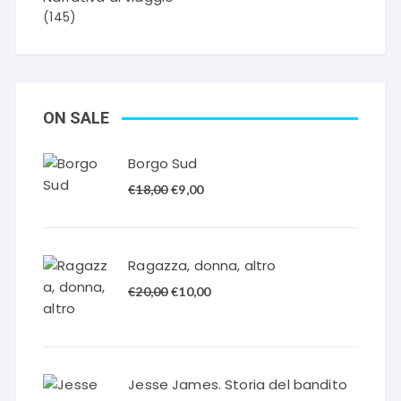
(145)
ON SALE
Borgo Sud
Il
Il
€
18,00
€
9,00
prezzo
prezzo
originale
attuale
era:
è:
Ragazza, donna, altro
€18,00.
€9,00.
Il
Il
€
20,00
€
10,00
prezzo
prezzo
originale
attuale
era:
è:
€20,00.
€10,00.
Jesse James. Storia del bandito