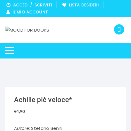
Vai
ACCEDI / ISCRIVITI
LISTA DESIDERI
al
IL MIO ACCOUNT
contenuto
Achille piè veloce*
€
4,90
Autore:
Stefano Benni