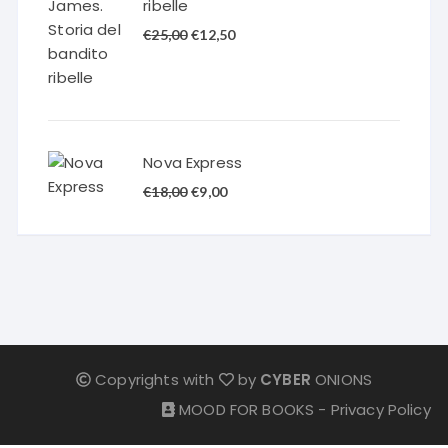
ribelle
Il
Il
€
25,00
€
12,50
prezzo
prezzo
originale
attuale
era:
è:
€25,00.
€12,50.
Nova Express
Il
Il
€
18,00
€
9,00
prezzo
prezzo
originale
attuale
era:
è:
€18,00.
€9,00.
Copyrights with
by
CYBER
ONIONS
MOOD FOR BOOKS -
Privacy Policy