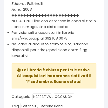
Editore
: Feltrinelli
Anno
: 2003
◆◆◆◆◆◆◆◆◆◆◆◆◆◆◆◆◆◆◆◆◆◆◆
NOTA BENE: i libri con asterisco in coda al titolo
sono in magazzino distaccato:
Per visionarli o acquistarli in libreria
sms/whatsapp al 392 168 0078
Nel caso di acquisto tramite sito, saranno
disponibili per ritiro/spedizione entro 2 gg
lavorativi
📚 La libreria è chiusa per ferie estive.
Gli acquisti online saranno riattivati il
1° settembre. Buona estate!
Categorie:
,
NARRATIVA
OCCASIONI
Tag:
,
Feltrinelli
Stefano Benni