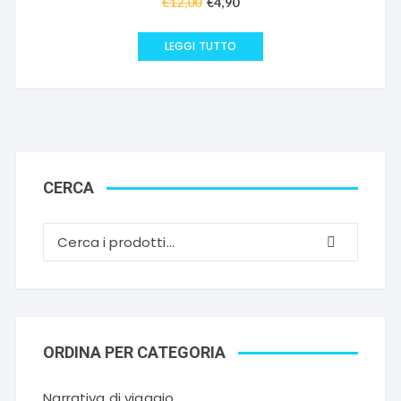
€
12,00
Il
€
4,90
Il
prezzo
prezzo
originale
attuale
LEGGI TUTTO
era:
è:
€12,00.
€4,90.
CERCA
ORDINA PER CATEGORIA
Narrativa di viaggio