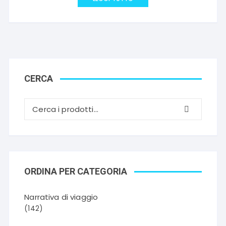
era:
è:
€16,50.
€8,25.
CERCA
ORDINA PER CATEGORIA
Narrativa di viaggio
(142)