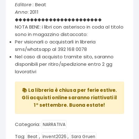
era:
è:
Editore
: Beat
€9,00.
€4,50.
Anno
: 2011
◆◆◆◆◆◆◆◆◆◆◆◆◆◆◆◆◆◆◆◆◆◆◆
NOTA BENE: i libri con asterisco in coda al titolo
sono in magazzino distaccato:
Per visionarli o acquistarli in libreria
sms/whatsapp al 392 168 0078
Nel caso di acquisto tramite sito, saranno
disponibili per ritiro/spedizione entro 2 gg
lavorativi
📚 La libreria è chiusa per ferie estive.
Gli acquisti online saranno riattivati il
1° settembre. Buona estate!
Categoria:
NARRATIVA
Tag:
,
,
Beat
invent2026
Sara Gruen