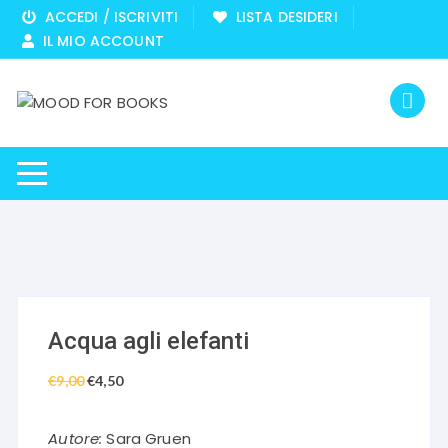
Vai
ACCEDI / ISCRIVITI
LISTA DESIDERI
al
IL MIO ACCOUNT
contenuto
Acqua agli elefanti
€
9,00
Il
€
4,50
Il
prezzo
prezzo
originale
attuale
Autore:
Sara Gruen