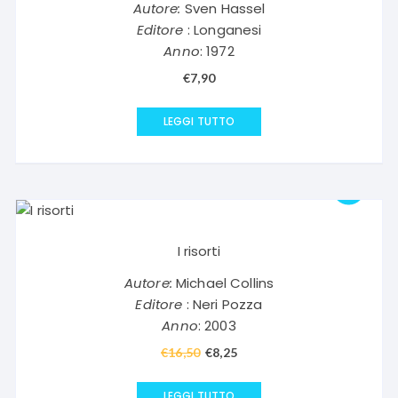
Autore:
Sven Hassel
Editore
: Longanesi
Anno
: 1972
€
7,90
LEGGI TUTTO
I risorti
Autore:
Michael Collins
Editore
: Neri Pozza
Anno
: 2003
€
16,50
Il
€
8,25
Il
prezzo
prezzo
originale
attuale
LEGGI TUTTO