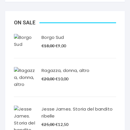
ON SALE
Borgo Sud
Il
Il
€
18,00
€
9,00
prezzo
prezzo
originale
attuale
era:
è:
Ragazza, donna, altro
€18,00.
€9,00.
Il
Il
€
20,00
€
10,00
prezzo
prezzo
originale
attuale
era:
è:
€20,00.
€10,00.
Jesse James. Storia del bandito
ribelle
Il
Il
€
25,00
€
12,50