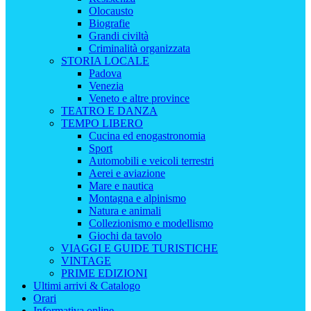
Olocausto
Biografie
Grandi civiltà
Criminalità organizzata
STORIA LOCALE
Padova
Venezia
Veneto e altre province
TEATRO E DANZA
TEMPO LIBERO
Cucina ed enogastronomia
Sport
Automobili e veicoli terrestri
Aerei e aviazione
Mare e nautica
Montagna e alpinismo
Natura e animali
Collezionismo e modellismo
Giochi da tavolo
VIAGGI E GUIDE TURISTICHE
VINTAGE
PRIME EDIZIONI
Ultimi arrivi & Catalogo
Orari
Informativa online