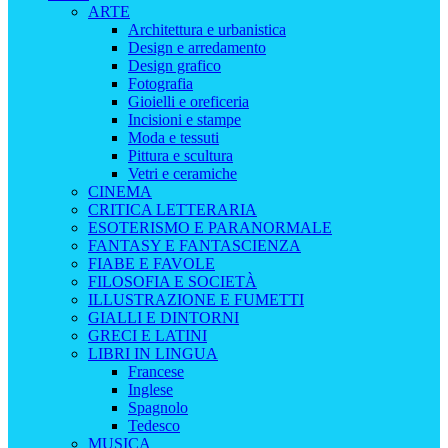
ARTE
Architettura e urbanistica
Design e arredamento
Design grafico
Fotografia
Gioielli e oreficeria
Incisioni e stampe
Moda e tessuti
Pittura e scultura
Vetri e ceramiche
CINEMA
CRITICA LETTERARIA
ESOTERISMO E PARANORMALE
FANTASY E FANTASCIENZA
FIABE E FAVOLE
FILOSOFIA E SOCIETÀ
ILLUSTRAZIONE E FUMETTI
GIALLI E DINTORNI
GRECI E LATINI
LIBRI IN LINGUA
Francese
Inglese
Spagnolo
Tedesco
MUSICA