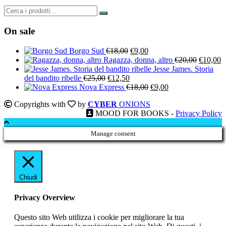
On sale
Il
Il
Borgo Sud
€
18,00
€
9,00
prezzo
prezzo
Il
Il
Ragazza, donna, altro
€
20,00
€
10,00
originale
attuale
prezzo
p
Jesse James. Storia
Il
Il
era:
è:
originale
a
del bandito ribelle
€
25,00
€
12,50
prezzo
prezzo
€18,00.
€9,00.
Il
Il
era:
è:
Nova Express
€
18,00
€
9,00
originale
attuale
prezzo
prezzo
€20,00.
€
Copyrights with
by
CYBER
ONIONS
era:
è:
originale
attuale
MOOD FOR BOOKS -
Privacy Policy
€25,00.
€12,50.
era:
è:
€18,00.
€9,00.
Manage consent
Chiudi
Privacy Overview
Questo sito Web utilizza i cookie per migliorare la tua