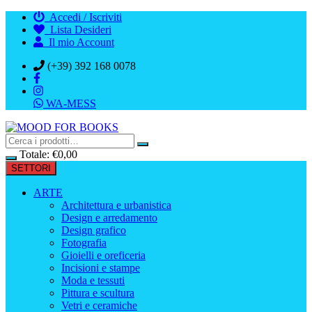
Vai
Accedi / Iscriviti
al
Lista Desideri
contenuto
Il mio Account
(+39) 392 168 0078
WA-MESS
Totale:
€
0,00
SETTORI
ARTE
Architettura e urbanistica
Design e arredamento
Design grafico
Fotografia
Gioielli e oreficeria
Incisioni e stampe
Moda e tessuti
Pittura e scultura
Vetri e ceramiche