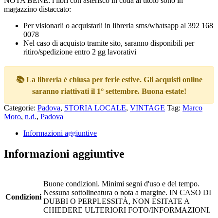
NOTA BENE: i libri con asterisco in coda al titolo sono in
magazzino distaccato:
Per visionarli o acquistarli in libreria sms/whatsapp al 392 168
0078
Nel caso di acquisto tramite sito, saranno disponibili per
ritiro/spedizione entro 2 gg lavorativi
📚 La libreria è chiusa per ferie estive. Gli acquisti online
saranno riattivati il 1° settembre. Buona estate!
Categorie:
Padova
,
STORIA LOCALE
,
VINTAGE
Tag:
Marco
Moro
,
n.d.
,
Padova
Informazioni aggiuntive
Informazioni aggiuntive
Buone condizioni. Minimi segni d'uso e del tempo.
Nessuna sottolineatura o nota a margine. IN CASO DI
Condizioni
DUBBI O PERPLESSITÀ, NON ESITATE A
CHIEDERE ULTERIORI FOTO/INFORMAZIONI.