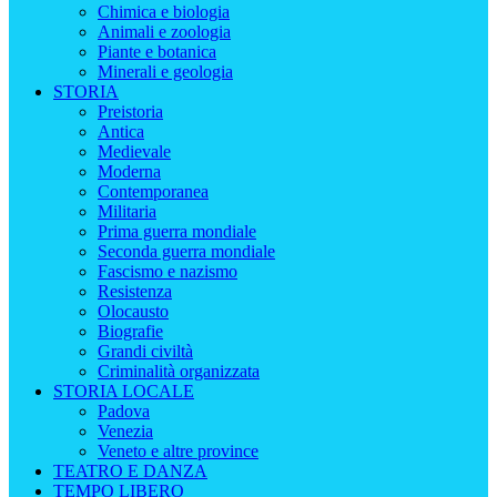
Chimica e biologia
Animali e zoologia
Piante e botanica
Minerali e geologia
STORIA
Preistoria
Antica
Medievale
Moderna
Contemporanea
Militaria
Prima guerra mondiale
Seconda guerra mondiale
Fascismo e nazismo
Resistenza
Olocausto
Biografie
Grandi civiltà
Criminalità organizzata
STORIA LOCALE
Padova
Venezia
Veneto e altre province
TEATRO E DANZA
TEMPO LIBERO