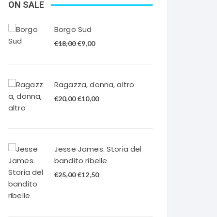
ON SALE
Borgo Sud
Il
Il
€
18,00
€
9,00
prezzo
prezzo
originale
attuale
era:
è:
Ragazza, donna, altro
€18,00.
€9,00.
Il
Il
€
20,00
€
10,00
prezzo
prezzo
originale
attuale
era:
è:
€20,00.
€10,00.
Jesse James. Storia del
bandito ribelle
Il
Il
€
25,00
€
12,50
prezzo
prezzo
originale
attuale
era:
è: