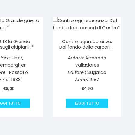
1918 la Grande
Contro ogni speranza.
sugli altipiani…*
Dal fondo delle carceri di
Castro*
tore:
Liber,
Autore:
Armando
tempergher
Valladares
ore
: Rossato
Editore
: Sugarco
nno
: 1988
Anno
: 1987
€
8,00
€
4,90
EGGI TUTTO
LEGGI TUTTO