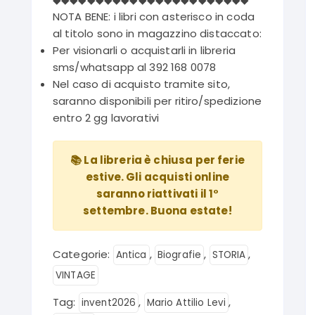
NOTA BENE: i libri con asterisco in coda
al titolo sono in magazzino distaccato:
Per visionarli o acquistarli in libreria
sms/whatsapp al 392 168 0078
Nel caso di acquisto tramite sito,
saranno disponibili per ritiro/spedizione
entro 2 gg lavorativi
📚 La libreria è chiusa per ferie
estive. Gli acquisti online
saranno riattivati il 1°
settembre. Buona estate!
Categorie:
,
,
,
Antica
Biografie
STORIA
VINTAGE
Tag:
,
,
invent2026
Mario Attilio Levi