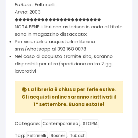
Editore
: Feltrinelli
Anno
: 2003
◆◆◆◆◆◆◆◆◆◆◆◆◆◆◆◆◆◆◆◆◆◆◆
NOTA BENE: i libri con asterisco in coda al titolo
sono in magazzino distaccato:
Per visionarli o acquistarli in libreria
sms/whatsapp al 392 168 0078
Nel caso di acquisto tramite sito, saranno
disponibili per ritiro/spedizione entro 2 gg
lavorativi
📚 La libreria è chiusa per ferie estive.
Gli acquisti online saranno riattivati il
1° settembre. Buona estate!
Categorie:
,
Contemporanea
STORIA
Tag:
,
,
Feltrinelli
Rosner
Tubach