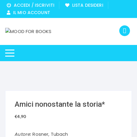
Vai
ACCEDI / ISCRIVITI
LISTA DESIDERI
al
IL MIO ACCOUNT
contenuto
Amici nonostante la storia*
€
4,90
Autore:
Rosner, Tubach