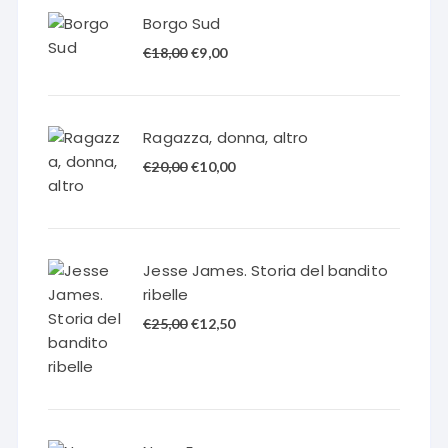
Borgo Sud
Il
Il
€
18,00
€
9,00
prezzo
prezzo
originale
attuale
era:
è:
Ragazza, donna, altro
€18,00.
€9,00.
Il
Il
€
20,00
€
10,00
prezzo
prezzo
originale
attuale
era:
è:
€20,00.
€10,00.
Jesse James. Storia del bandito
ribelle
Il
Il
€
25,00
€
12,50
prezzo
prezzo
originale
attuale
era:
è:
€25,00.
€12,50.