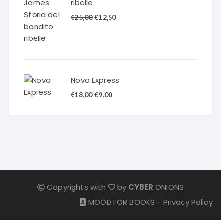
ribelle
Il
Il
€
25,00
€
12,50
prezzo
prezzo
originale
attuale
era:
è:
€25,00.
€12,50.
Nova Express
Il
Il
€
18,00
€
9,00
prezzo
prezzo
originale
attuale
era:
è:
€18,00.
€9,00.
Copyrights with
by
CYBER
ONIONS
MOOD FOR BOOKS -
Privacy Policy