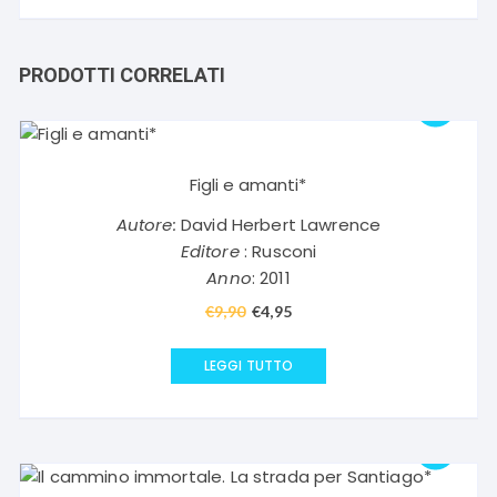
PRODOTTI CORRELATI
Figli e amanti*
Autore:
David Herbert Lawrence
Editore
: Rusconi
Anno
: 2011
€
9,90
Il
€
4,95
Il
prezzo
prezzo
originale
attuale
LEGGI TUTTO
era:
è:
€9,90.
€4,95.