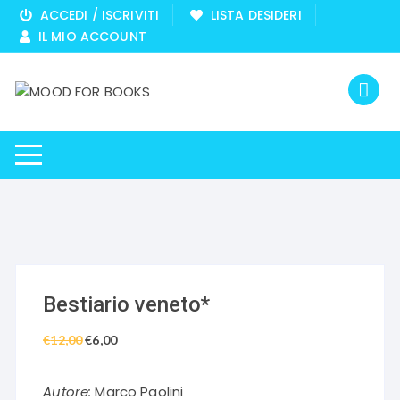
Vai
ACCEDI / ISCRIVITI
LISTA DESIDERI
al
IL MIO ACCOUNT
contenuto
Bestiario veneto*
€
12,00
Il
€
6,00
Il
prezzo
prezzo
originale
attuale
Autore:
Marco Paolini