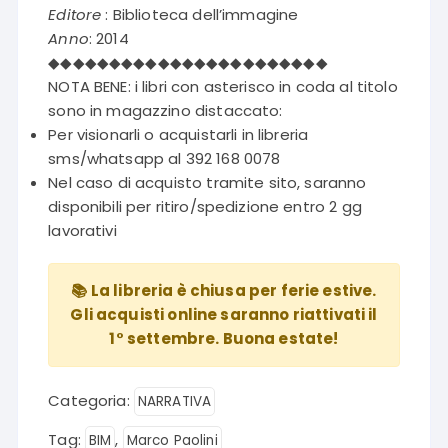
era:
è:
Editore
: Biblioteca dell’immagine
€12,00.
€6,00.
Anno
: 2014
◆◆◆◆◆◆◆◆◆◆◆◆◆◆◆◆◆◆◆◆◆◆◆
NOTA BENE: i libri con asterisco in coda al titolo
sono in magazzino distaccato:
Per visionarli o acquistarli in libreria
sms/whatsapp al 392 168 0078
Nel caso di acquisto tramite sito, saranno
disponibili per ritiro/spedizione entro 2 gg
lavorativi
📚 La libreria è chiusa per ferie estive.
Gli acquisti online saranno riattivati il
1° settembre. Buona estate!
Categoria:
NARRATIVA
Tag:
,
BIM
Marco Paolini