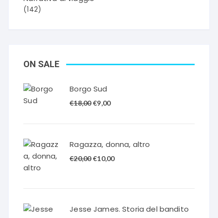
(142)
ON SALE
Borgo Sud
Il
Il
€
18,00
€
9,00
prezzo
prezzo
originale
attuale
era:
è:
Ragazza, donna, altro
€18,00.
€9,00.
Il
Il
€
20,00
€
10,00
prezzo
prezzo
originale
attuale
era:
è:
€20,00.
€10,00.
Jesse James. Storia del bandito