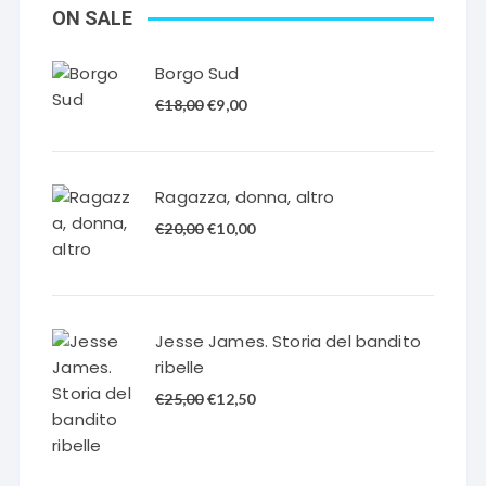
ON SALE
Borgo Sud
Il
Il
€
18,00
€
9,00
prezzo
prezzo
originale
attuale
era:
è:
Ragazza, donna, altro
€18,00.
€9,00.
Il
Il
€
20,00
€
10,00
prezzo
prezzo
originale
attuale
era:
è:
€20,00.
€10,00.
Jesse James. Storia del bandito
ribelle
Il
Il
€
25,00
€
12,50
prezzo
prezzo
originale
attuale
era:
è: