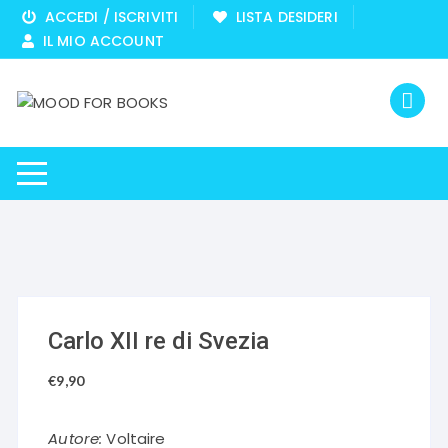
Vai
ACCEDI / ISCRIVITI
LISTA DESIDERI
al
IL MIO ACCOUNT
contenuto
Carlo XII re di Svezia
€
9,90
Autore:
Voltaire