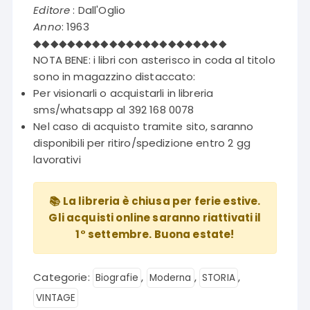
Editore
: Dall'Oglio
Anno
: 1963
◆◆◆◆◆◆◆◆◆◆◆◆◆◆◆◆◆◆◆◆◆◆◆
NOTA BENE: i libri con asterisco in coda al titolo
sono in magazzino distaccato:
Per visionarli o acquistarli in libreria
sms/whatsapp al 392 168 0078
Nel caso di acquisto tramite sito, saranno
disponibili per ritiro/spedizione entro 2 gg
lavorativi
📚 La libreria è chiusa per ferie estive.
Gli acquisti online saranno riattivati il
1° settembre. Buona estate!
Categorie:
,
,
,
Biografie
Moderna
STORIA
VINTAGE