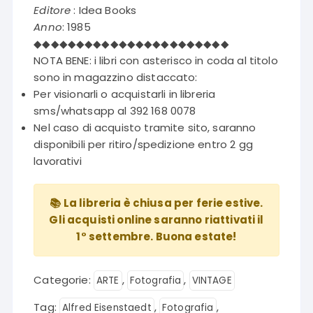
Editore
: Idea Books
Anno
: 1985
◆◆◆◆◆◆◆◆◆◆◆◆◆◆◆◆◆◆◆◆◆◆◆
NOTA BENE: i libri con asterisco in coda al titolo
sono in magazzino distaccato:
Per visionarli o acquistarli in libreria
sms/whatsapp al 392 168 0078
Nel caso di acquisto tramite sito, saranno
disponibili per ritiro/spedizione entro 2 gg
lavorativi
📚 La libreria è chiusa per ferie estive.
Gli acquisti online saranno riattivati il
1° settembre. Buona estate!
Categorie:
,
,
ARTE
Fotografia
VINTAGE
Tag:
,
,
Alfred Eisenstaedt
Fotografia