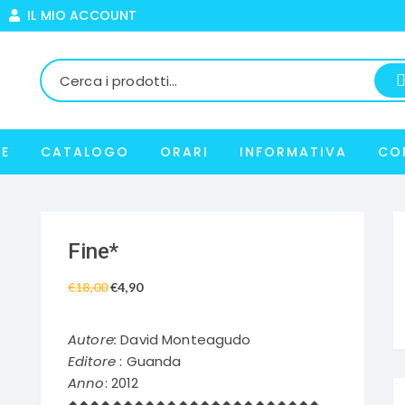
IL MIO ACCOUNT
E
CATALOGO
ORARI
INFORMATIVA
CO
Fine*
€
18,00
Il
€
4,90
Il
prezzo
prezzo
originale
attuale
Autore:
David Monteagudo
era:
è:
Editore
: Guanda
€18,00.
€4,90.
Anno
: 2012
◆◆◆◆◆◆◆◆◆◆◆◆◆◆◆◆◆◆◆◆◆◆◆