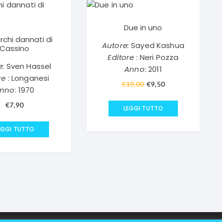
Due in uno
orchi dannati di
Autore:
Sayed Kashua
Cassino
Editore
: Neri Pozza
e:
Sven Hassel
Anno
: 2011
re
: Longanesi
€
19,00
Il
€
9,50
Il
nno
: 1970
prezzo
prezzo
€
7,90
originale
attuale
LEGGI TUTTO
era:
è:
EGGI TUTTO
€19,00.
€9,50.