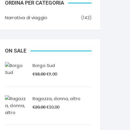
ORDINA PER CATEGORIA
Narrativa di viaggio
(142)
ON SALE
Borgo Sud
Il
Il
€
18,00
€
9,00
prezzo
prezzo
originale
attuale
era:
è:
Ragazza, donna, altro
€18,00.
€9,00.
Il
Il
€
20,00
€
10,00
prezzo
prezzo
originale
attuale
era:
è: