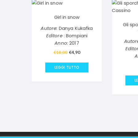
Girl in snow
Gli sp
Autore:
Danya Kukafka
Editore
: Bompiani
Autor
Anno
: 2017
Edito
€
18,00
Il
€
4,90
Il
A
prezzo
prezzo
originale
attuale
LEGGI TUTTO
era:
è:
L
€18,00.
€4,90.