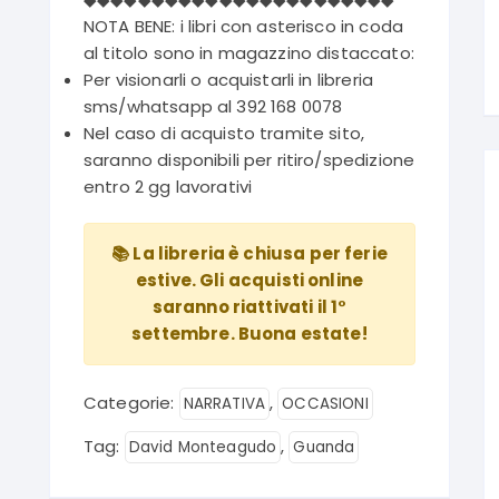
NOTA BENE: i libri con asterisco in coda
al titolo sono in magazzino distaccato:
Per visionarli o acquistarli in libreria
sms/whatsapp al 392 168 0078
Nel caso di acquisto tramite sito,
saranno disponibili per ritiro/spedizione
entro 2 gg lavorativi
📚 La libreria è chiusa per ferie
estive. Gli acquisti online
saranno riattivati il 1°
settembre. Buona estate!
Categorie:
,
NARRATIVA
OCCASIONI
Tag:
,
David Monteagudo
Guanda