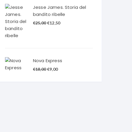
€20,00.
€10,00.
Jesse James. Storia del
bandito ribelle
Il
Il
€
25,00
€
12,50
prezzo
prezzo
originale
attuale
era:
è:
€25,00.
€12,50.
Nova Express
Il
Il
€
18,00
€
9,00
prezzo
prezzo
originale
attuale
era:
è:
€18,00.
€9,00.