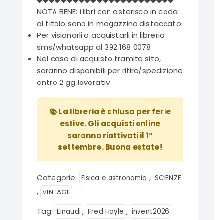
NOTA BENE: i libri con asterisco in coda
al titolo sono in magazzino distaccato:
Per visionarli o acquistarli in libreria
sms/whatsapp al 392 168 0078
Nel caso di acquisto tramite sito,
saranno disponibili per ritiro/spedizione
entro 2 gg lavorativi
📚 La libreria è chiusa per ferie
estive. Gli acquisti online
saranno riattivati il 1°
settembre. Buona estate!
Categorie:
,
Fisica e astronomia
SCIENZE
,
VINTAGE
Tag:
,
,
Einaudi
Fred Hoyle
invent2026