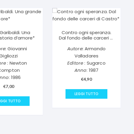
Garibaldi. Una
Contro ogni speranza.
storia d’amore*
Dal fondo delle carceri di
Castro*
re:
Giovanni
Autore:
Armando
Gigliozzi
Valladares
ore
: Newton
Editore
: Sugarco
Compton
Anno
: 1987
nno
: 1986
€
4,90
€
7,00
LEGGI TUTTO
EGGI TUTTO