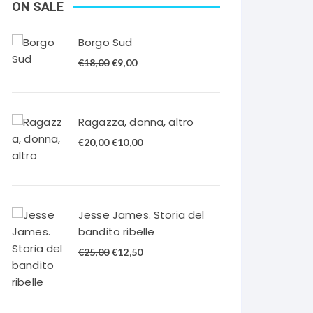
ON SALE
Borgo Sud
Il
Il
€
18,00
€
9,00
prezzo
prezzo
originale
attuale
era:
è:
Ragazza, donna, altro
€18,00.
€9,00.
Il
Il
€
20,00
€
10,00
prezzo
prezzo
originale
attuale
era:
è:
€20,00.
€10,00.
Jesse James. Storia del
bandito ribelle
Il
Il
€
25,00
€
12,50
prezzo
prezzo
originale
attuale
era:
è: