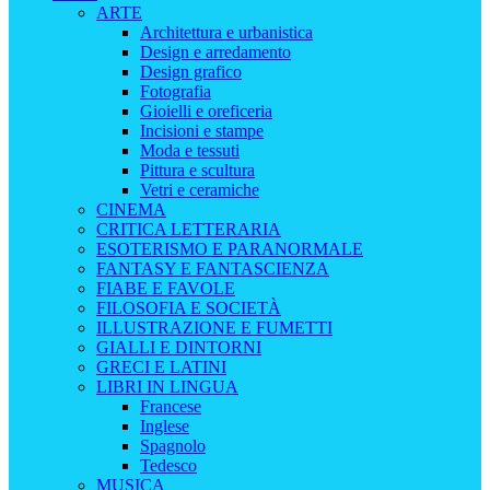
ARTE
Architettura e urbanistica
Design e arredamento
Design grafico
Fotografia
Gioielli e oreficeria
Incisioni e stampe
Moda e tessuti
Pittura e scultura
Vetri e ceramiche
CINEMA
CRITICA LETTERARIA
ESOTERISMO E PARANORMALE
FANTASY E FANTASCIENZA
FIABE E FAVOLE
FILOSOFIA E SOCIETÀ
ILLUSTRAZIONE E FUMETTI
GIALLI E DINTORNI
GRECI E LATINI
LIBRI IN LINGUA
Francese
Inglese
Spagnolo
Tedesco
MUSICA