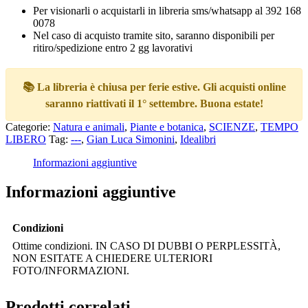
Per visionarli o acquistarli in libreria sms/whatsapp al 392 168
0078
Nel caso di acquisto tramite sito, saranno disponibili per
ritiro/spedizione entro 2 gg lavorativi
📚 La libreria è chiusa per ferie estive. Gli acquisti online
saranno riattivati il 1° settembre. Buona estate!
Categorie:
Natura e animali
,
Piante e botanica
,
SCIENZE
,
TEMPO
LIBERO
Tag:
---
,
Gian Luca Simonini
,
Idealibri
Informazioni aggiuntive
Informazioni aggiuntive
Condizioni
Ottime condizioni. IN CASO DI DUBBI O PERPLESSITÀ,
NON ESITATE A CHIEDERE ULTERIORI
FOTO/INFORMAZIONI.
Prodotti correlati