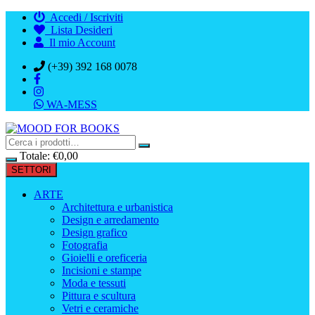
Vai
Accedi / Iscriviti
al
Lista Desideri
contenuto
Il mio Account
(+39) 392 168 0078
WA-MESS
Totale:
€
0,00
SETTORI
ARTE
Architettura e urbanistica
Design e arredamento
Design grafico
Fotografia
Gioielli e oreficeria
Incisioni e stampe
Moda e tessuti
Pittura e scultura
Vetri e ceramiche