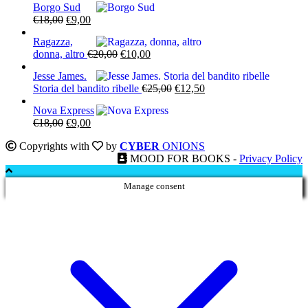
Borgo Sud
Il
Il
€
18,00
€
9,00
prezzo
prezzo
Ragazza,
originale
attuale
Il
Il
donna, altro
€
20,00
€
10,00
era:
è:
prezzo
prezzo
€18,00.
€9,00.
Jesse James.
originale
attuale
Il
Il
Storia del bandito ribelle
€
25,00
€
12,50
era:
è:
prezzo
prezzo
€20,00.
€10,00.
Nova Express
originale
attuale
Il
Il
€
18,00
€
9,00
era:
è:
prezzo
prezzo
€25,00.
€12,50.
Copyrights with
by
CYBER
ONIONS
originale
attuale
MOOD FOR BOOKS -
Privacy Policy
era:
è:
€18,00.
€9,00.
Manage consent