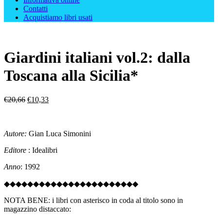
Contatti
Acquistiamo libri usati
Giardini italiani vol.2: dalla
Toscana alla Sicilia*
Il
Il
€
20,66
€
10,33
prezzo
prezzo
originale
attuale
era:
è:
Autore:
Gian Luca Simonini
€20,66.
€10,33.
Editore
: Idealibri
Anno
: 1992
◆◆◆◆◆◆◆◆◆◆◆◆◆◆◆◆◆◆◆◆◆◆◆
NOTA BENE: i libri con asterisco in coda al titolo sono in
magazzino distaccato: