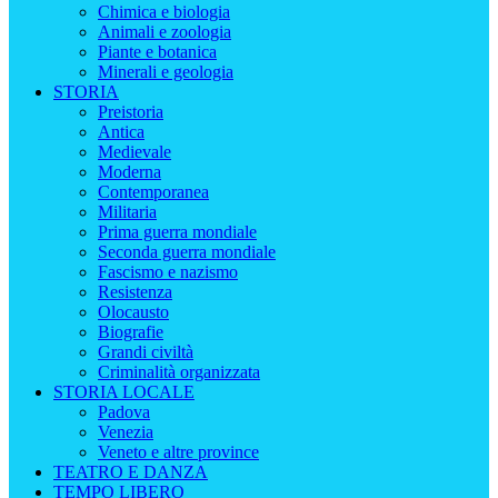
Chimica e biologia
Animali e zoologia
Piante e botanica
Minerali e geologia
STORIA
Preistoria
Antica
Medievale
Moderna
Contemporanea
Militaria
Prima guerra mondiale
Seconda guerra mondiale
Fascismo e nazismo
Resistenza
Olocausto
Biografie
Grandi civiltà
Criminalità organizzata
STORIA LOCALE
Padova
Venezia
Veneto e altre province
TEATRO E DANZA
TEMPO LIBERO