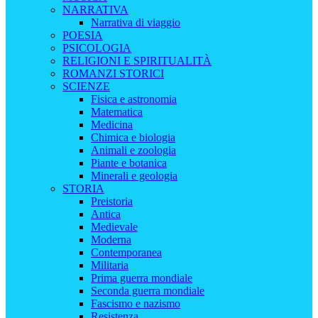
NARRATIVA
Narrativa di viaggio
POESIA
PSICOLOGIA
RELIGIONI E SPIRITUALITÀ
ROMANZI STORICI
SCIENZE
Fisica e astronomia
Matematica
Medicina
Chimica e biologia
Animali e zoologia
Piante e botanica
Minerali e geologia
STORIA
Preistoria
Antica
Medievale
Moderna
Contemporanea
Militaria
Prima guerra mondiale
Seconda guerra mondiale
Fascismo e nazismo
Resistenza