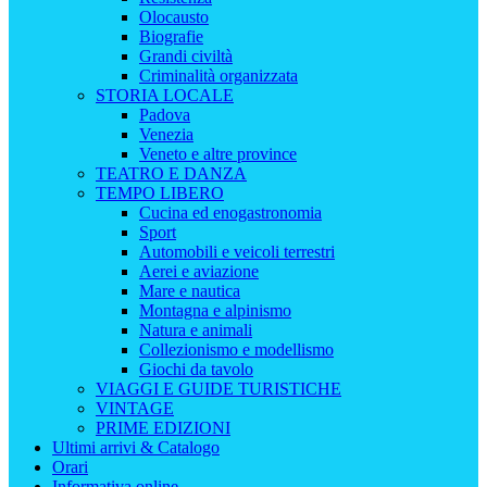
Olocausto
Biografie
Grandi civiltà
Criminalità organizzata
STORIA LOCALE
Padova
Venezia
Veneto e altre province
TEATRO E DANZA
TEMPO LIBERO
Cucina ed enogastronomia
Sport
Automobili e veicoli terrestri
Aerei e aviazione
Mare e nautica
Montagna e alpinismo
Natura e animali
Collezionismo e modellismo
Giochi da tavolo
VIAGGI E GUIDE TURISTICHE
VINTAGE
PRIME EDIZIONI
Ultimi arrivi & Catalogo
Orari
Informativa online