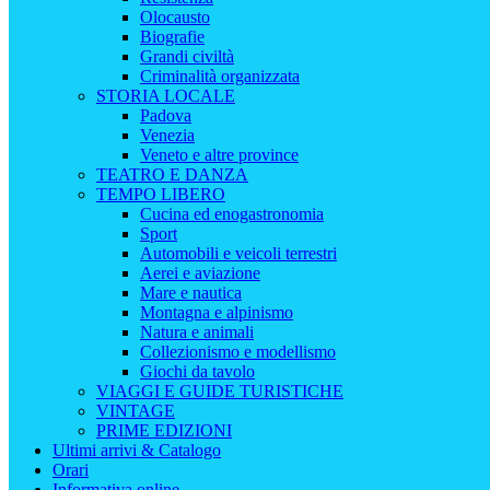
Olocausto
Biografie
Grandi civiltà
Criminalità organizzata
STORIA LOCALE
Padova
Venezia
Veneto e altre province
TEATRO E DANZA
TEMPO LIBERO
Cucina ed enogastronomia
Sport
Automobili e veicoli terrestri
Aerei e aviazione
Mare e nautica
Montagna e alpinismo
Natura e animali
Collezionismo e modellismo
Giochi da tavolo
VIAGGI E GUIDE TURISTICHE
VINTAGE
PRIME EDIZIONI
Ultimi arrivi & Catalogo
Orari
Informativa online