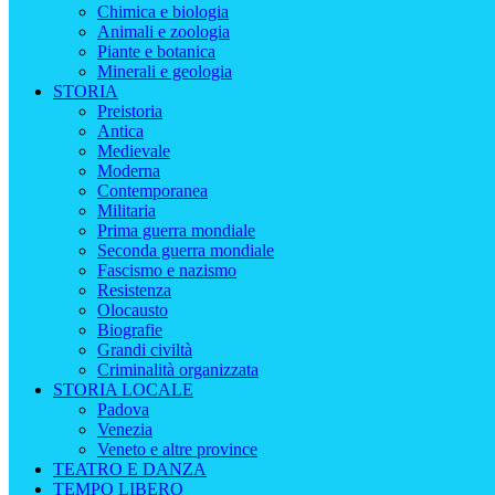
Chimica e biologia
Animali e zoologia
Piante e botanica
Minerali e geologia
STORIA
Preistoria
Antica
Medievale
Moderna
Contemporanea
Militaria
Prima guerra mondiale
Seconda guerra mondiale
Fascismo e nazismo
Resistenza
Olocausto
Biografie
Grandi civiltà
Criminalità organizzata
STORIA LOCALE
Padova
Venezia
Veneto e altre province
TEATRO E DANZA
TEMPO LIBERO