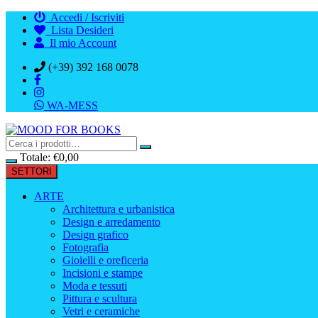
Vai
Accedi / Iscriviti
al
Lista Desideri
contenuto
Il mio Account
(+39) 392 168 0078
WA-MESS
Totale:
€
0,00
SETTORI
ARTE
Architettura e urbanistica
Design e arredamento
Design grafico
Fotografia
Gioielli e oreficeria
Incisioni e stampe
Moda e tessuti
Pittura e scultura
Vetri e ceramiche