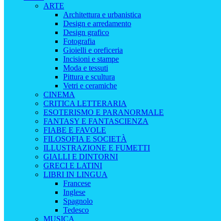
ARTE
Architettura e urbanistica
Design e arredamento
Design grafico
Fotografia
Gioielli e oreficeria
Incisioni e stampe
Moda e tessuti
Pittura e scultura
Vetri e ceramiche
CINEMA
CRITICA LETTERARIA
ESOTERISMO E PARANORMALE
FANTASY E FANTASCIENZA
FIABE E FAVOLE
FILOSOFIA E SOCIETÀ
ILLUSTRAZIONE E FUMETTI
GIALLI E DINTORNI
GRECI E LATINI
LIBRI IN LINGUA
Francese
Inglese
Spagnolo
Tedesco
MUSICA