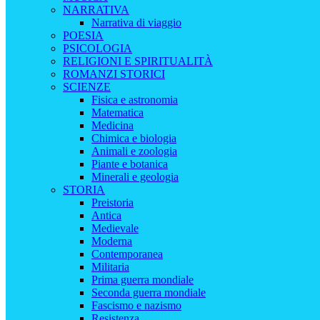
NARRATIVA
Narrativa di viaggio
POESIA
PSICOLOGIA
RELIGIONI E SPIRITUALITÀ
ROMANZI STORICI
SCIENZE
Fisica e astronomia
Matematica
Medicina
Chimica e biologia
Animali e zoologia
Piante e botanica
Minerali e geologia
STORIA
Preistoria
Antica
Medievale
Moderna
Contemporanea
Militaria
Prima guerra mondiale
Seconda guerra mondiale
Fascismo e nazismo
Resistenza