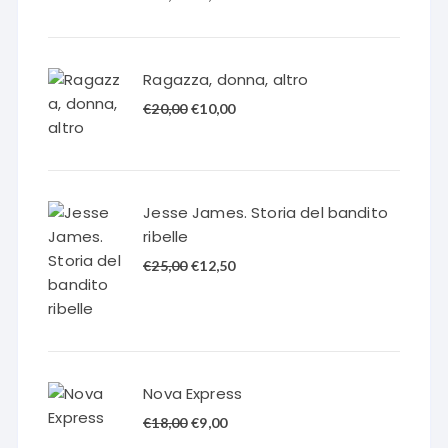
prezzo
prezzo
originale
attuale
era:
è:
Ragazza, donna, altro
€18,00.
€9,00.
Il
Il
€
20,00
€
10,00
prezzo
prezzo
originale
attuale
era:
è:
€20,00.
€10,00.
Jesse James. Storia del bandito
ribelle
Il
Il
€
25,00
€
12,50
prezzo
prezzo
originale
attuale
era:
è:
€25,00.
€12,50.
Nova Express
Il
Il
€
18,00
€
9,00
prezzo
prezzo