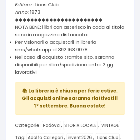
Editore
: Lions Club
Anno
: 1973
◆◆◆◆◆◆◆◆◆◆◆◆◆◆◆◆◆◆◆◆◆◆◆
NOTA BENE: i libri con asterisco in coda al titolo
sono in magazzino distaccato:
Per visionarli o acquistarli in libreria
sms/whatsapp al 392 168 0078
Nel caso di acquisto tramite sito, saranno
disponibili per ritiro/spedizione entro 2 gg
lavorativi
📚 La libreria è chiusa per ferie estive.
Gli acquisti online saranno riattivati il
1° settembre. Buona estate!
Categorie:
,
,
Padova
STORIA LOCALE
VINTAGE
Tag:
,
,
,
Adolfo Callegari
invent2026
Lions Club