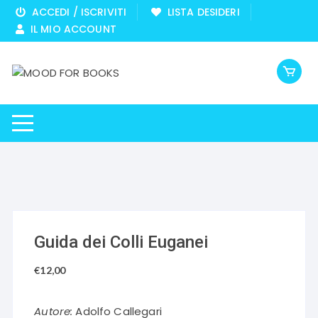
Vai
ACCEDI / ISCRIVITI
LISTA DESIDERI
al
IL MIO ACCOUNT
contenuto
Guida dei Colli Euganei
€
12,00
Autore:
Adolfo Callegari