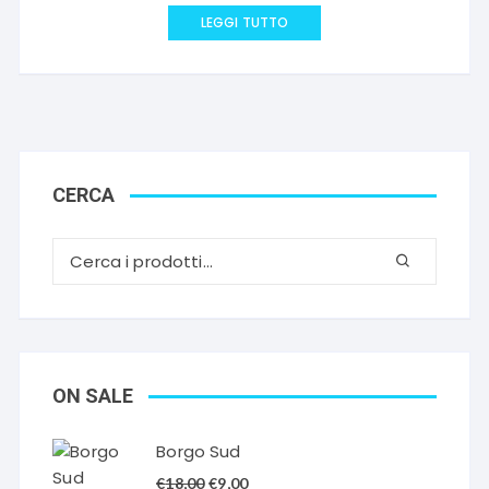
LEGGI TUTTO
CERCA
ON SALE
Borgo Sud
Il
Il
€
18,00
€
9,00