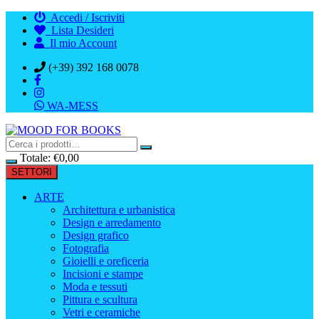
Vai
Accedi / Iscriviti
al
Lista Desideri
contenuto
Il mio Account
(+39) 392 168 0078
WA-MESS
Totale:
€
0,00
SETTORI
ARTE
Architettura e urbanistica
Design e arredamento
Design grafico
Fotografia
Gioielli e oreficeria
Incisioni e stampe
Moda e tessuti
Pittura e scultura
Vetri e ceramiche