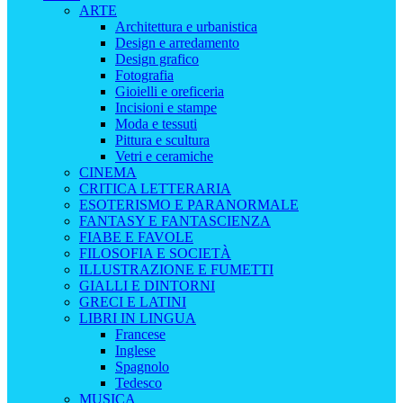
ARTE
Architettura e urbanistica
Design e arredamento
Design grafico
Fotografia
Gioielli e oreficeria
Incisioni e stampe
Moda e tessuti
Pittura e scultura
Vetri e ceramiche
CINEMA
CRITICA LETTERARIA
ESOTERISMO E PARANORMALE
FANTASY E FANTASCIENZA
FIABE E FAVOLE
FILOSOFIA E SOCIETÀ
ILLUSTRAZIONE E FUMETTI
GIALLI E DINTORNI
GRECI E LATINI
LIBRI IN LINGUA
Francese
Inglese
Spagnolo
Tedesco
MUSICA