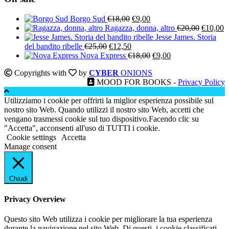
Il
Il
Borgo Sud
€
18,00
€
9,00
prezzo
prezzo
Il
Il
Ragazza, donna, altro
€
20,00
€
10,00
originale
attuale
prezzo
p
Jesse James. Storia
Il
Il
era:
è:
originale
a
del bandito ribelle
€
25,00
€
12,50
prezzo
prezzo
€18,00.
€9,00.
Il
Il
era:
è:
Nova Express
€
18,00
€
9,00
originale
attuale
prezzo
prezzo
€20,00.
€
Copyrights with
by
CYBER
ONIONS
era:
è:
originale
attuale
MOOD FOR BOOKS -
Privacy Policy
€25,00.
€12,50.
era:
è:
€18,00.
€9,00.
Utilizziamo i cookie per offrirti la miglior esperienza possibile sul
nostro sito Web. Quando utilizzi il nostro sito Web, accetti che
vengano trasmessi cookie sul tuo dispositivo.Facendo clic su
"Accetta", acconsenti all'uso di TUTTI i cookie.
Cookie settings
Accetta
Manage consent
Chiudi
Privacy Overview
Questo sito Web utilizza i cookie per migliorare la tua esperienza
durante la navigazione nel sito Web. Di questi, i cookie classificati