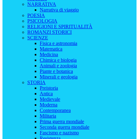
NARRATIVA
Narrativa di viaggio
POESIA
PSICOLOGIA
RELIGIONI E SPIRITUALITÀ
ROMANZI STORICI
SCIENZE
Fisica e astronomia
Matematica
Medicina
Chimica e biologia
Animali e zoologia
Piante e botanica
Minerali e geologia
STORIA
Preistoria
Antica
Medievale
Moderna
Contemporanea
Militaria
Prima guerra mondiale
Seconda guerra mondiale
Fascismo e nazismo
Resistenza