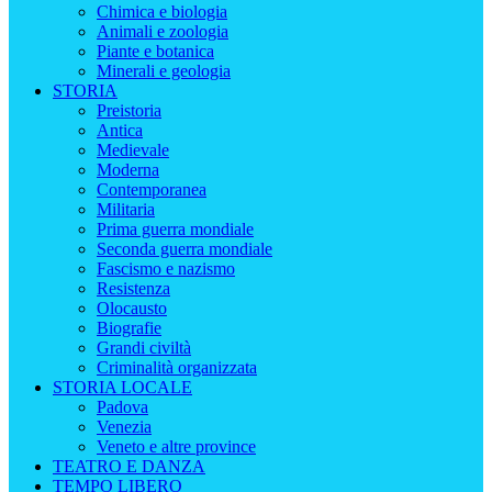
Chimica e biologia
Animali e zoologia
Piante e botanica
Minerali e geologia
STORIA
Preistoria
Antica
Medievale
Moderna
Contemporanea
Militaria
Prima guerra mondiale
Seconda guerra mondiale
Fascismo e nazismo
Resistenza
Olocausto
Biografie
Grandi civiltà
Criminalità organizzata
STORIA LOCALE
Padova
Venezia
Veneto e altre province
TEATRO E DANZA
TEMPO LIBERO