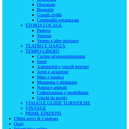
Olocausto
Biografie
Grandi civiltà
Criminalità organizzata
STORIA LOCALE
Padova
Venezia
Veneto e altre province
TEATRO E DANZA
TEMPO LIBERO
Cucina ed enogastronomia
Sport
Automobili e veicoli terrestri
Aerei e aviazione
Mare e nautica
Montagna e alpinismo
Natura e animali
Collezionismo e modellismo
Giochi da tavolo
VIAGGI E GUIDE TURISTICHE
VINTAGE
PRIME EDIZIONI
Ultimi arrivi & Catalogo
Orari
Informativa online