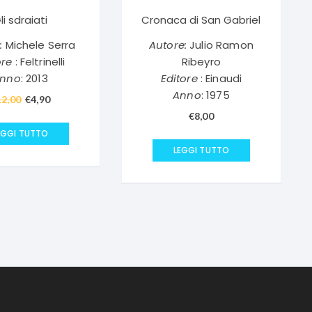
li sdraiati
Cronaca di San Gabriel
:
Michele Serra
Autore:
Julio Ramon
ore
: Feltrinelli
Ribeyro
nno
: 2013
Editore
: Einaudi
Anno
: 1975
12,00
Il
€
4,90
Il
prezzo
prezzo
€
8,00
originale
attuale
EGGI TUTTO
era:
è:
LEGGI TUTTO
€12,00.
€4,90.