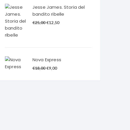
€20,00.
€10,00.
Jesse James. Storia del
bandito ribelle
Il
Il
€
25,00
€
12,50
prezzo
prezzo
originale
attuale
era:
è:
€25,00.
€12,50.
Nova Express
Il
Il
€
18,00
€
9,00
prezzo
prezzo
originale
attuale
era:
è:
€18,00.
€9,00.