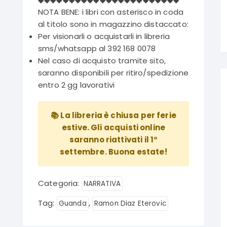
NOTA BENE: i libri con asterisco in coda
al titolo sono in magazzino distaccato:
Per visionarli o acquistarli in libreria
sms/whatsapp al 392 168 0078
Nel caso di acquisto tramite sito,
saranno disponibili per ritiro/spedizione
entro 2 gg lavorativi
📚 La libreria è chiusa per ferie
estive. Gli acquisti online
saranno riattivati il 1°
settembre. Buona estate!
Categoria:
NARRATIVA
Tag:
,
Guanda
Ramon Diaz Eterovic