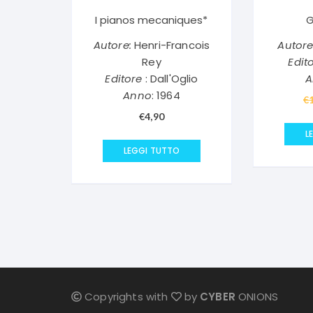
I pianos mecaniques*
G
Autore:
Henri-Francois
Autore
Rey
Edit
Editore
: Dall'Oglio
A
Anno
: 1964
€
€
4,90
L
LEGGI TUTTO
Copyrights with
by
CYBER
ONIONS