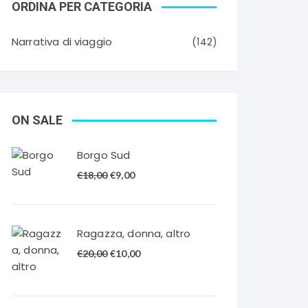
ORDINA PER CATEGORIA
Narrativa di viaggio
(142)
ON SALE
Borgo Sud
Il
Il
€
18,00
€
9,00
prezzo
prezzo
originale
attuale
era:
è:
Ragazza, donna, altro
€18,00.
€9,00.
Il
Il
€
20,00
€
10,00
prezzo
prezzo
originale
attuale
era:
è: