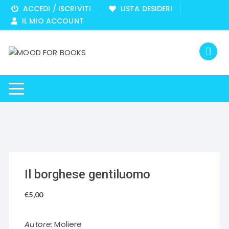
Vai
ACCEDI / ISCRIVITI
LISTA DESIDERI
al
IL MIO ACCOUNT
contenuto
Il borghese gentiluomo
€
5,00
Autore:
Moliere