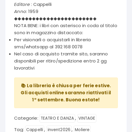
Editore
: Cappelli
Anno
: 1959
◆◆◆◆◆◆◆◆◆◆◆◆◆◆◆◆◆◆◆◆◆◆◆
NOTA BENE: i libri con asterisco in coda al titolo
sono in magazzino distaccato:
Per visionarli o acquistarli in libreria
sms/whatsapp al 392 168 0078
Nel caso di acquisto tramite sito, saranno
disponibili per ritiro/spedizione entro 2 gg
lavorativi
📚 La libreria è chiusa per ferie estive.
Gli acquisti online saranno riattivati il
1° settembre. Buona estate!
Categorie:
,
TEATRO E DANZA
VINTAGE
Tag:
,
,
Cappelli
invent2026
Moliere