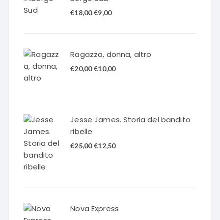
Il
Il
€
18,00
€
9,00
prezzo
prezzo
originale
attuale
era:
è:
Ragazza, donna, altro
€18,00.
€9,00.
Il
Il
€
20,00
€
10,00
prezzo
prezzo
originale
attuale
era:
è:
€20,00.
€10,00.
Jesse James. Storia del bandito
ribelle
Il
Il
€
25,00
€
12,50
prezzo
prezzo
originale
attuale
era:
è:
€25,00.
€12,50.
Nova Express