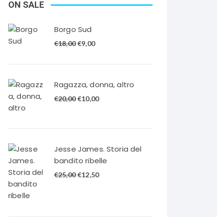
ON SALE
Borgo Sud
Il
Il
€
18,00
€
9,00
prezzo
prezzo
originale
attuale
era:
è:
Ragazza, donna, altro
€18,00.
€9,00.
Il
Il
€
20,00
€
10,00
prezzo
prezzo
originale
attuale
era:
è:
€20,00.
€10,00.
Jesse James. Storia del
bandito ribelle
Il
Il
€
25,00
€
12,50
prezzo
prezzo
originale
attuale
era:
è: