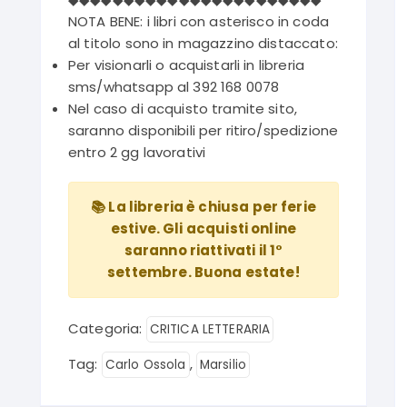
NOTA BENE: i libri con asterisco in coda
al titolo sono in magazzino distaccato:
Per visionarli o acquistarli in libreria
sms/whatsapp al 392 168 0078
Nel caso di acquisto tramite sito,
saranno disponibili per ritiro/spedizione
entro 2 gg lavorativi
📚 La libreria è chiusa per ferie
estive. Gli acquisti online
saranno riattivati il 1°
settembre. Buona estate!
Categoria:
CRITICA LETTERARIA
Tag:
,
Carlo Ossola
Marsilio