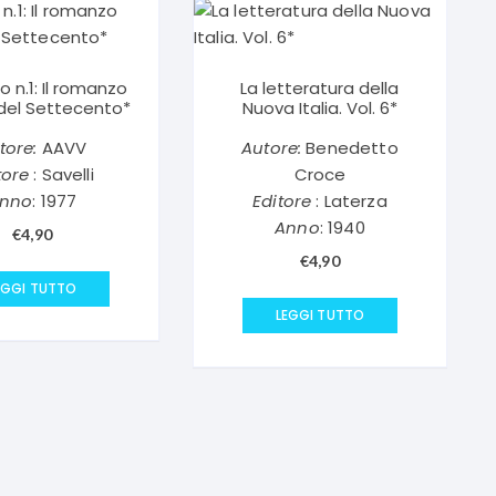
o n.1: Il romanzo
La letteratura della
 del Settecento*
Nuova Italia. Vol. 6*
tore:
AAVV
Autore:
Benedetto
tore
: Savelli
Croce
nno
: 1977
Editore
: Laterza
Anno
: 1940
€
4,90
€
4,90
EGGI TUTTO
LEGGI TUTTO