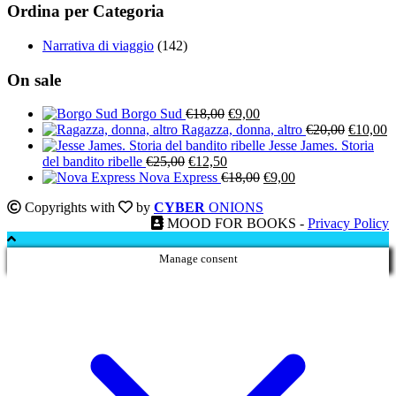
Ordina per Categoria
Narrativa di viaggio
(142)
On sale
Il
Il
Borgo Sud
€
18,00
€
9,00
prezzo
prezzo
Il
Il
Ragazza, donna, altro
€
20,00
€
10,00
originale
attuale
prezzo
p
Jesse James. Storia
Il
Il
era:
è:
originale
a
del bandito ribelle
€
25,00
€
12,50
prezzo
prezzo
€18,00.
€9,00.
Il
Il
era:
è:
Nova Express
€
18,00
€
9,00
originale
attuale
prezzo
prezzo
€20,00.
€
Copyrights with
by
CYBER
ONIONS
era:
è:
originale
attuale
MOOD FOR BOOKS -
Privacy Policy
€25,00.
€12,50.
era:
è:
€18,00.
€9,00.
Manage consent