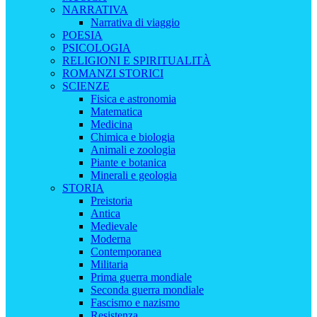
NARRATIVA
Narrativa di viaggio
POESIA
PSICOLOGIA
RELIGIONI E SPIRITUALITÀ
ROMANZI STORICI
SCIENZE
Fisica e astronomia
Matematica
Medicina
Chimica e biologia
Animali e zoologia
Piante e botanica
Minerali e geologia
STORIA
Preistoria
Antica
Medievale
Moderna
Contemporanea
Militaria
Prima guerra mondiale
Seconda guerra mondiale
Fascismo e nazismo
Resistenza