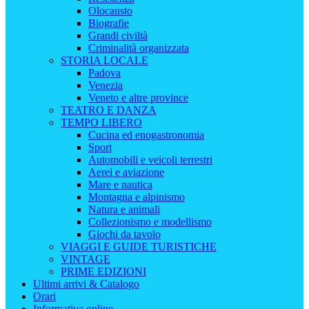
Olocausto
Biografie
Grandi civiltà
Criminalità organizzata
STORIA LOCALE
Padova
Venezia
Veneto e altre province
TEATRO E DANZA
TEMPO LIBERO
Cucina ed enogastronomia
Sport
Automobili e veicoli terrestri
Aerei e aviazione
Mare e nautica
Montagna e alpinismo
Natura e animali
Collezionismo e modellismo
Giochi da tavolo
VIAGGI E GUIDE TURISTICHE
VINTAGE
PRIME EDIZIONI
Ultimi arrivi & Catalogo
Orari
Informativa online