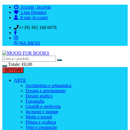
Vai
Accedi / Iscriviti
al
Lista Desideri
contenuto
Il mio Account
(+39) 392 168 0078
WA-MESS
Totale:
€
0,00
SETTORI
ARTE
Architettura e urbanistica
Design e arredamento
Design grafico
Fotografia
Gioielli e oreficeria
Incisioni e stampe
Moda e tessuti
Pittura e scultura
Vetri e ceramiche