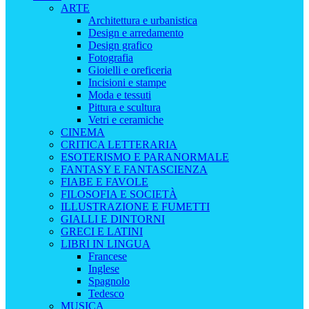
ARTE
Architettura e urbanistica
Design e arredamento
Design grafico
Fotografia
Gioielli e oreficeria
Incisioni e stampe
Moda e tessuti
Pittura e scultura
Vetri e ceramiche
CINEMA
CRITICA LETTERARIA
ESOTERISMO E PARANORMALE
FANTASY E FANTASCIENZA
FIABE E FAVOLE
FILOSOFIA E SOCIETÀ
ILLUSTRAZIONE E FUMETTI
GIALLI E DINTORNI
GRECI E LATINI
LIBRI IN LINGUA
Francese
Inglese
Spagnolo
Tedesco
MUSICA