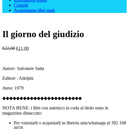
Contatti
Acquistiamo libri usati
Il giorno del giudizio
Il
Il
€
22,00
€
11,00
prezzo
prezzo
originale
attuale
era:
è:
Autore:
Salvatore Satta
€22,00.
€11,00.
Editore
: Adelphi
Anno
: 1979
◆◆◆◆◆◆◆◆◆◆◆◆◆◆◆◆◆◆◆◆◆◆◆
NOTA BENE: i libri con asterisco in coda al titolo sono in
magazzino distaccato:
Per visionarli o acquistarli in libreria sms/whatsapp al 392 168
0078