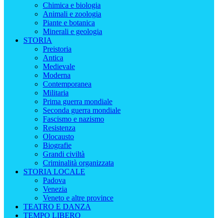
Chimica e biologia
Animali e zoologia
Piante e botanica
Minerali e geologia
STORIA
Preistoria
Antica
Medievale
Moderna
Contemporanea
Militaria
Prima guerra mondiale
Seconda guerra mondiale
Fascismo e nazismo
Resistenza
Olocausto
Biografie
Grandi civiltà
Criminalità organizzata
STORIA LOCALE
Padova
Venezia
Veneto e altre province
TEATRO E DANZA
TEMPO LIBERO