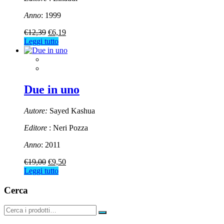
Anno
: 1999
Il
Il
€
12,39
€
6,19
prezzo
prezzo
Leggi tutto
originale
attuale
era:
è:
€12,39.
€6,19.
Due in uno
Autore:
Sayed Kashua
Editore
: Neri Pozza
Anno
: 2011
Il
Il
€
19,00
€
9,50
prezzo
prezzo
Leggi tutto
originale
attuale
era:
è:
Cerca
€19,00.
€9,50.