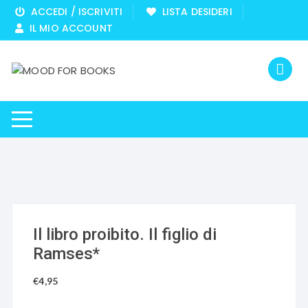
Vai
ACCEDI / ISCRIVITI
LISTA DESIDERI
al
IL MIO ACCOUNT
contenuto
Il libro proibito. Il figlio di
Ramses*
€
4,95