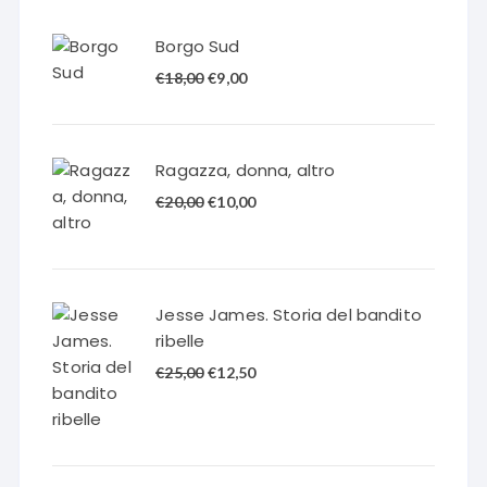
Borgo Sud
Il
Il
€
18,00
€
9,00
prezzo
prezzo
originale
attuale
era:
è:
Ragazza, donna, altro
€18,00.
€9,00.
Il
Il
€
20,00
€
10,00
prezzo
prezzo
originale
attuale
era:
è:
€20,00.
€10,00.
Jesse James. Storia del bandito
ribelle
Il
Il
€
25,00
€
12,50
prezzo
prezzo
originale
attuale
era:
è:
€25,00.
€12,50.