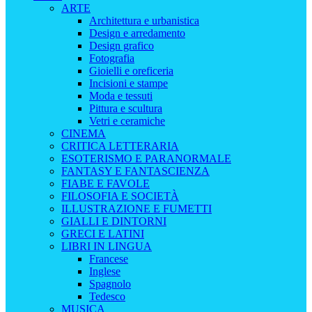
ARTE
Architettura e urbanistica
Design e arredamento
Design grafico
Fotografia
Gioielli e oreficeria
Incisioni e stampe
Moda e tessuti
Pittura e scultura
Vetri e ceramiche
CINEMA
CRITICA LETTERARIA
ESOTERISMO E PARANORMALE
FANTASY E FANTASCIENZA
FIABE E FAVOLE
FILOSOFIA E SOCIETÀ
ILLUSTRAZIONE E FUMETTI
GIALLI E DINTORNI
GRECI E LATINI
LIBRI IN LINGUA
Francese
Inglese
Spagnolo
Tedesco
MUSICA