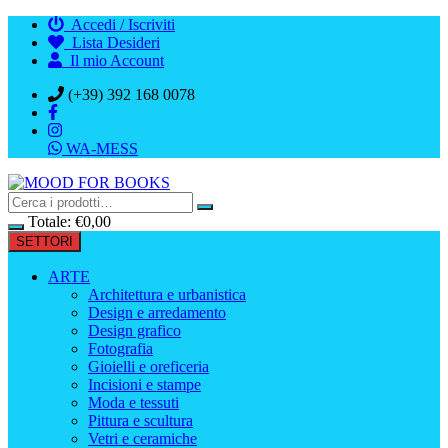
Vai
Accedi / Iscriviti
al
Lista Desideri
contenuto
Il mio Account
(+39) 392 168 0078
WA-MESS
Totale:
€
0,00
SETTORI
ARTE
Architettura e urbanistica
Design e arredamento
Design grafico
Fotografia
Gioielli e oreficeria
Incisioni e stampe
Moda e tessuti
Pittura e scultura
Vetri e ceramiche