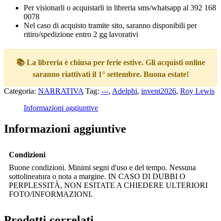
Per visionarli o acquistarli in libreria sms/whatsapp al 392 168
0078
Nel caso di acquisto tramite sito, saranno disponibili per
ritiro/spedizione entro 2 gg lavorativi
📚 La libreria è chiusa per ferie estive. Gli acquisti online
saranno riattivati il 1° settembre. Buona estate!
Categoria:
NARRATIVA
Tag:
---
,
Adelphi
,
invent2026
,
Roy Lewis
Informazioni aggiuntive
Informazioni aggiuntive
Condizioni
Buone condizioni. Minimi segni d'uso e del tempo. Nessuna
sottolineatura o nota a margine. IN CASO DI DUBBI O
PERPLESSITÀ, NON ESITATE A CHIEDERE ULTERIORI
FOTO/INFORMAZIONI.
Prodotti correlati