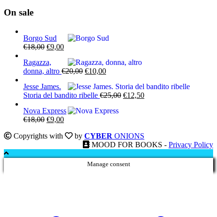
On sale
Borgo Sud
Il
Il
€
18,00
€
9,00
prezzo
prezzo
Ragazza,
originale
attuale
Il
Il
donna, altro
€
20,00
€
10,00
era:
è:
prezzo
prezzo
€18,00.
€9,00.
Jesse James.
originale
attuale
Il
Il
Storia del bandito ribelle
€
25,00
€
12,50
era:
è:
prezzo
prezzo
€20,00.
€10,00.
Nova Express
originale
attuale
Il
Il
€
18,00
€
9,00
era:
è:
prezzo
prezzo
€25,00.
€12,50.
Copyrights with
by
CYBER
ONIONS
originale
attuale
MOOD FOR BOOKS -
Privacy Policy
era:
è:
€18,00.
€9,00.
Manage consent