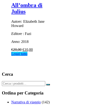
All’ombra di
Julius
Autore:
Elizabeth Jane
Howard
Editore
: Fazi
Anno
: 2018
Il
Il
€
20,00
€
10,00
prezzo
prezzo
Leggi tutto
originale
attuale
era:
è:
€20,00.
€10,00.
Cerca
Ordina per Categoria
Narrativa di viaggio
(142)