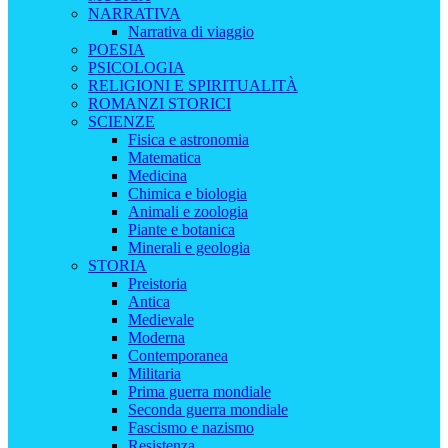
NARRATIVA
Narrativa di viaggio
POESIA
PSICOLOGIA
RELIGIONI E SPIRITUALITÀ
ROMANZI STORICI
SCIENZE
Fisica e astronomia
Matematica
Medicina
Chimica e biologia
Animali e zoologia
Piante e botanica
Minerali e geologia
STORIA
Preistoria
Antica
Medievale
Moderna
Contemporanea
Militaria
Prima guerra mondiale
Seconda guerra mondiale
Fascismo e nazismo
Resistenza