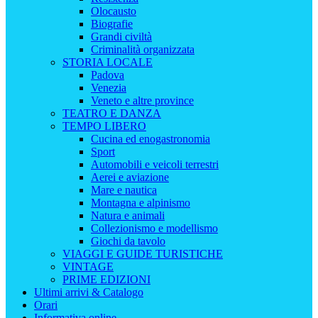
Olocausto
Biografie
Grandi civiltà
Criminalità organizzata
STORIA LOCALE
Padova
Venezia
Veneto e altre province
TEATRO E DANZA
TEMPO LIBERO
Cucina ed enogastronomia
Sport
Automobili e veicoli terrestri
Aerei e aviazione
Mare e nautica
Montagna e alpinismo
Natura e animali
Collezionismo e modellismo
Giochi da tavolo
VIAGGI E GUIDE TURISTICHE
VINTAGE
PRIME EDIZIONI
Ultimi arrivi & Catalogo
Orari
Informativa online