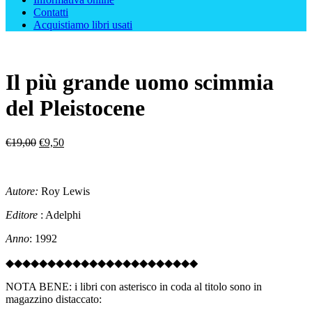
Contatti
Acquistiamo libri usati
Il più grande uomo scimmia
del Pleistocene
Il
Il
€
19,00
€
9,50
prezzo
prezzo
originale
attuale
era:
è:
Autore:
Roy Lewis
€19,00.
€9,50.
Editore
: Adelphi
Anno
: 1992
◆◆◆◆◆◆◆◆◆◆◆◆◆◆◆◆◆◆◆◆◆◆◆
NOTA BENE: i libri con asterisco in coda al titolo sono in
magazzino distaccato: