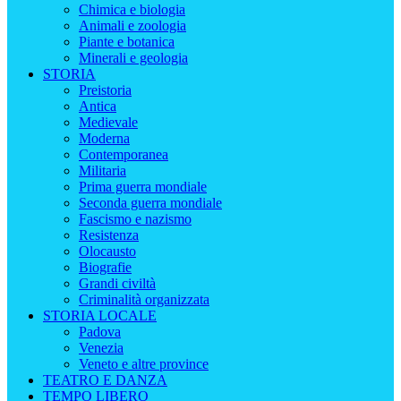
Chimica e biologia
Animali e zoologia
Piante e botanica
Minerali e geologia
STORIA
Preistoria
Antica
Medievale
Moderna
Contemporanea
Militaria
Prima guerra mondiale
Seconda guerra mondiale
Fascismo e nazismo
Resistenza
Olocausto
Biografie
Grandi civiltà
Criminalità organizzata
STORIA LOCALE
Padova
Venezia
Veneto e altre province
TEATRO E DANZA
TEMPO LIBERO