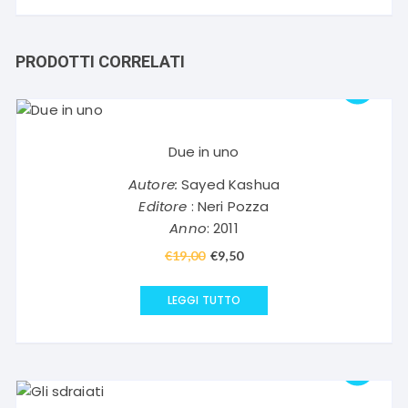
PRODOTTI CORRELATI
Due in uno
Autore:
Sayed Kashua
Editore
: Neri Pozza
Anno
: 2011
€
19,00
Il
€
9,50
Il
prezzo
prezzo
originale
attuale
LEGGI TUTTO
era:
è:
€19,00.
€9,50.