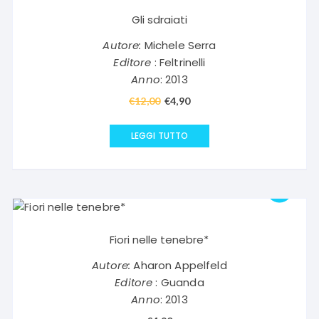
Gli sdraiati
Autore:
Michele Serra
Editore
: Feltrinelli
Anno
: 2013
€
12,00
Il
€
4,90
Il
prezzo
prezzo
originale
attuale
LEGGI TUTTO
era:
è:
€12,00.
€4,90.
Fiori nelle tenebre*
Autore:
Aharon Appelfeld
Editore
: Guanda
Anno
: 2013