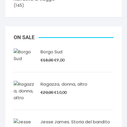
(145)
ON SALE
Borgo Sud
Il
Il
€
18,00
€
9,00
prezzo
prezzo
originale
attuale
era:
è:
Ragazza, donna, altro
€18,00.
€9,00.
Il
Il
€
20,00
€
10,00
prezzo
prezzo
originale
attuale
era:
è:
€20,00.
€10,00.
Jesse James. Storia del bandito