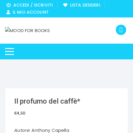
Vai
ACCEDI / ISCRIVITI
LISTA DESIDERI
al
IL MIO ACCOUNT
contenuto
Il profumo del caffè*
€
4,50
Autore:
Anthony Capella