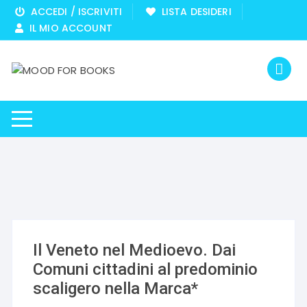
Vai
ACCEDI / ISCRIVITI
LISTA DESIDERI
al
IL MIO ACCOUNT
contenuto
Il Veneto nel Medioevo. Dai
Comuni cittadini al predominio
scaligero nella Marca*