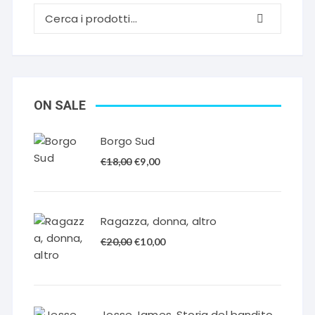
ON SALE
Borgo Sud
Il
Il
€
18,00
€
9,00
prezzo
prezzo
originale
attuale
era:
è:
Ragazza, donna, altro
€18,00.
€9,00.
Il
Il
€
20,00
€
10,00
prezzo
prezzo
originale
attuale
era:
è:
€20,00.
€10,00.
Jesse James. Storia del bandito