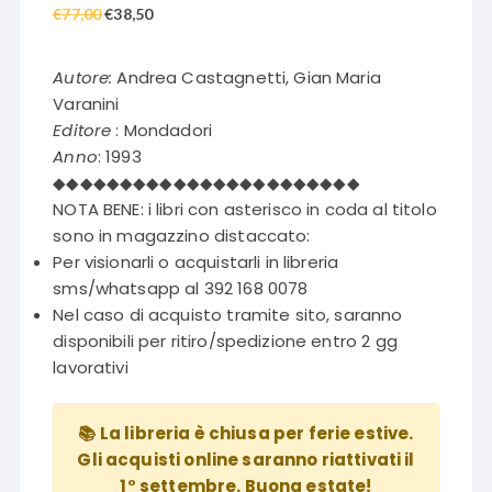
€
77,00
Il
€
38,50
Il
prezzo
prezzo
originale
attuale
Autore:
Andrea Castagnetti, Gian Maria
era:
è:
Varanini
€77,00.
€38,50.
Editore
: Mondadori
Anno
: 1993
◆◆◆◆◆◆◆◆◆◆◆◆◆◆◆◆◆◆◆◆◆◆◆
NOTA BENE: i libri con asterisco in coda al titolo
sono in magazzino distaccato:
Per visionarli o acquistarli in libreria
sms/whatsapp al 392 168 0078
Nel caso di acquisto tramite sito, saranno
disponibili per ritiro/spedizione entro 2 gg
lavorativi
📚 La libreria è chiusa per ferie estive.
Gli acquisti online saranno riattivati il
1° settembre. Buona estate!