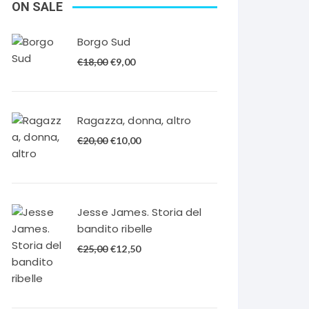
ON SALE
Borgo Sud
Il
Il
€
18,00
€
9,00
prezzo
prezzo
originale
attuale
era:
è:
Ragazza, donna, altro
€18,00.
€9,00.
Il
Il
€
20,00
€
10,00
prezzo
prezzo
originale
attuale
era:
è:
€20,00.
€10,00.
Jesse James. Storia del
bandito ribelle
Il
Il
€
25,00
€
12,50
prezzo
prezzo
originale
attuale
era:
è: