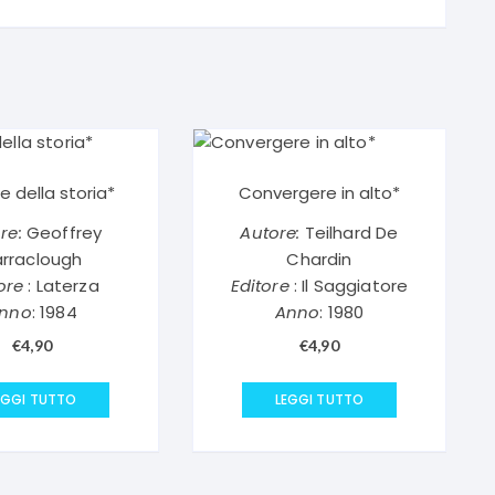
e della storia*
Convergere in alto*
re:
Geoffrey
Autore:
Teilhard De
arraclough
Chardin
ore
: Laterza
Editore
: Il Saggiatore
nno
: 1984
Anno
: 1980
€
4,90
€
4,90
EGGI TUTTO
LEGGI TUTTO