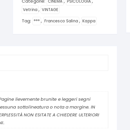
Categorie:
,
,
CINEMA
PSICOLOGIA
,
Vetrina
VINTAGE
Tag:
,
,
°°°
Francesco Salina
Kappa
Pagine lievemente brunite e leggeri segni
essuna sottolineatura o nota a margine. IN
ERPLESSITÀ NON ESITATE A CHIEDERE ULTERIORI
I.