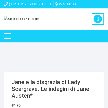
Vai
(+39) 392 168 0078
WA-MESS
al
contenuto
Jane e la disgrazia di Lady
Scargrave. Le indagini di Jane
Austen*
€
4,90