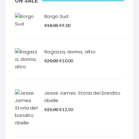
ON SALE
Borgo Sud
Il
Il
€
18,00
€
9,00
prezzo
prezzo
originale
attuale
era:
è:
Ragazza, donna, altro
€18,00.
€9,00.
Il
Il
€
20,00
€
10,00
prezzo
prezzo
originale
attuale
era:
è:
€20,00.
€10,00.
Jesse James. Storia del bandito
ribelle
Il
Il
€
25,00
€
12,50
prezzo
prezzo
originale
attuale
era:
è:
€25,00.
€12,50.