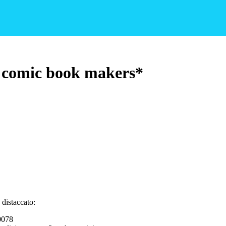
 comic book makers*
distaccato:
 0078