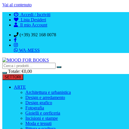
Vai al contenuto
Accedi / Iscriviti
Lista Desideri
Il mio Account
(+39) 392 168 0078
WA-MESS
Totale:
€
0,00
SETTORI
ARTE
Architettura e urbanistica
Design e arredamento
Design grafico
Fotografia
Gioielli e oreficeria
Incisioni e stampe
Moda e tessuti
Pittura e scultura