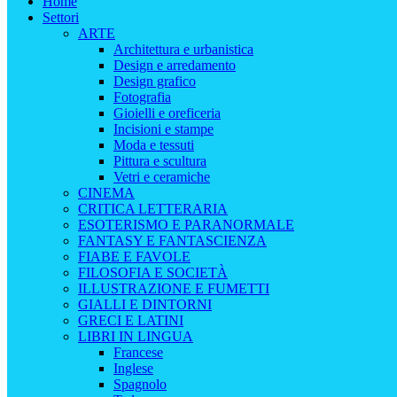
Home
Settori
ARTE
Architettura e urbanistica
Design e arredamento
Design grafico
Fotografia
Gioielli e oreficeria
Incisioni e stampe
Moda e tessuti
Pittura e scultura
Vetri e ceramiche
CINEMA
CRITICA LETTERARIA
ESOTERISMO E PARANORMALE
FANTASY E FANTASCIENZA
FIABE E FAVOLE
FILOSOFIA E SOCIETÀ
ILLUSTRAZIONE E FUMETTI
GIALLI E DINTORNI
GRECI E LATINI
LIBRI IN LINGUA
Francese
Inglese
Spagnolo