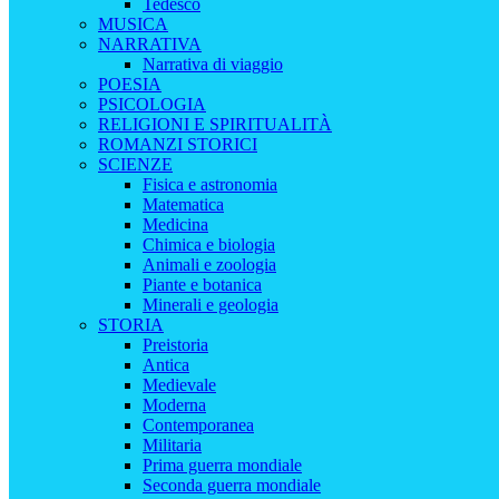
Tedesco
MUSICA
NARRATIVA
Narrativa di viaggio
POESIA
PSICOLOGIA
RELIGIONI E SPIRITUALITÀ
ROMANZI STORICI
SCIENZE
Fisica e astronomia
Matematica
Medicina
Chimica e biologia
Animali e zoologia
Piante e botanica
Minerali e geologia
STORIA
Preistoria
Antica
Medievale
Moderna
Contemporanea
Militaria
Prima guerra mondiale
Seconda guerra mondiale