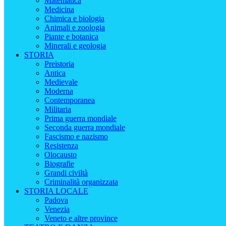
Matematica
Medicina
Chimica e biologia
Animali e zoologia
Piante e botanica
Minerali e geologia
STORIA
Preistoria
Antica
Medievale
Moderna
Contemporanea
Militaria
Prima guerra mondiale
Seconda guerra mondiale
Fascismo e nazismo
Resistenza
Olocausto
Biografie
Grandi civiltà
Criminalità organizzata
STORIA LOCALE
Padova
Venezia
Veneto e altre province