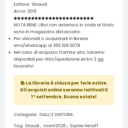
era:
è:
Editore
: Einaudi
€18,50.
€9,25.
Anno
: 2016
◆◆◆◆◆◆◆◆◆◆◆◆◆◆◆◆◆◆◆◆◆◆◆
NOTA BENE: i libri con asterisco in coda al titolo
sono in magazzino distaccato:
Per visionarli o acquistarli in libreria
sms/whatsapp al 392 168 0078
Nel caso di acquisto tramite sito, saranno
disponibili per ritiro/spedizione entro 2 gg
lavorativi
📚 La libreria è chiusa per ferie estive.
Gli acquisti online saranno riattivati il
1° settembre. Buona estate!
Categoria:
GIALLI E DINTORNI
Tag:
,
,
Einaudi
invent2026
Sophie Henaff