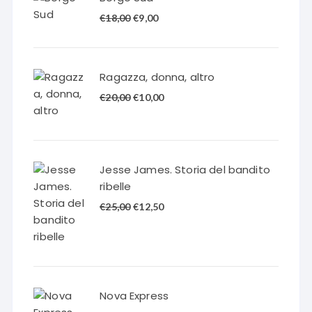
Il
Il
€
18,00
€
9,00
prezzo
prezzo
originale
attuale
era:
è:
Ragazza, donna, altro
€18,00.
€9,00.
Il
Il
€
20,00
€
10,00
prezzo
prezzo
originale
attuale
era:
è:
€20,00.
€10,00.
Jesse James. Storia del bandito
ribelle
Il
Il
€
25,00
€
12,50
prezzo
prezzo
originale
attuale
era:
è:
€25,00.
€12,50.
Nova Express