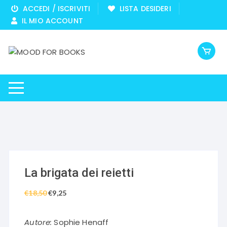
Vai
ACCEDI / ISCRIVITI
LISTA DESIDERI
al
IL MIO ACCOUNT
contenuto
La brigata dei reietti
€
18,50
Il
€
9,25
Il
prezzo
prezzo
originale
attuale
Autore:
Sophie Henaff