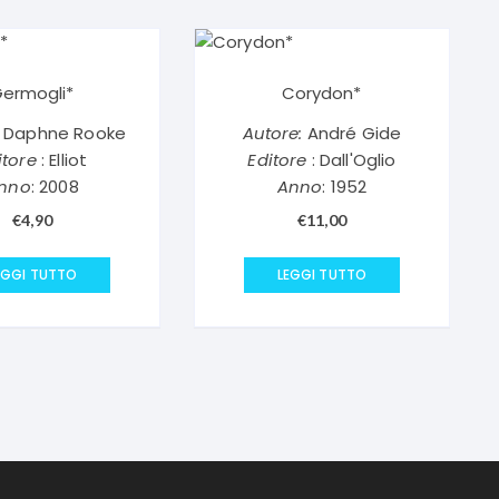
ermogli*
Corydon*
Daphne Rooke
Autore:
André Gide
itore
: Elliot
Editore
: Dall'Oglio
nno
: 2008
Anno
: 1952
€
4,90
€
11,00
EGGI TUTTO
LEGGI TUTTO