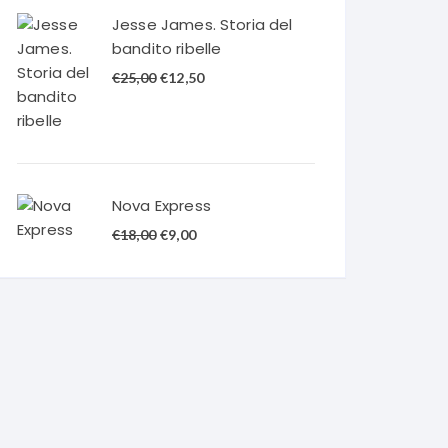
€20,00.
€10,00.
Jesse James. Storia del
bandito ribelle
Il
Il
€
25,00
€
12,50
prezzo
prezzo
originale
attuale
era:
è:
€25,00.
€12,50.
Nova Express
Il
Il
€
18,00
€
9,00
prezzo
prezzo
originale
attuale
era:
è:
€18,00.
€9,00.