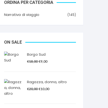
ORDINA PER CATEGORIA
Narrativa di viaggio
(145)
ON SALE
Borgo Sud
Il
Il
€
18,00
€
9,00
prezzo
prezzo
originale
attuale
era:
è:
Ragazza, donna, altro
€18,00.
€9,00.
Il
Il
€
20,00
€
10,00
prezzo
prezzo
originale
attuale
era:
è: