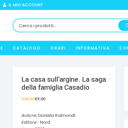
IL MIO ACCOUNT
E
CATALOGO
ORARI
INFORMATIVA
CO
La casa sull’argine. La saga
della famiglia Casadio
€
18,00
Il
€
9,00
Il
prezzo
prezzo
originale
attuale
Autore:
Daniela Raimondi
era:
è:
Editore
: Nord
€18,00.
€9,00.