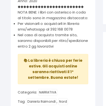
Anno
: 2020
◆◆◆◆◆◆◆◆◆◆◆◆◆◆◆◆◆◆◆◆◆◆◆
NOTA BENE: i libri con asterisco in coda
al titolo sono in magazzino distaccato:
Per visionarli o acquistarli in libreria
sms/whatsapp al 392 168 0078
Nel caso di acquisto tramite sito,
saranno disponibili per ritiro/spedizione
entro 2 gg lavorativi
📚 La libreria è chiusa per ferie
estive. Gli acquisti online
saranno riattivati il 1°
settembre. Buona estate!
Categoria:
NARRATIVA
Tag:
,
Daniela Raimondi
Nord