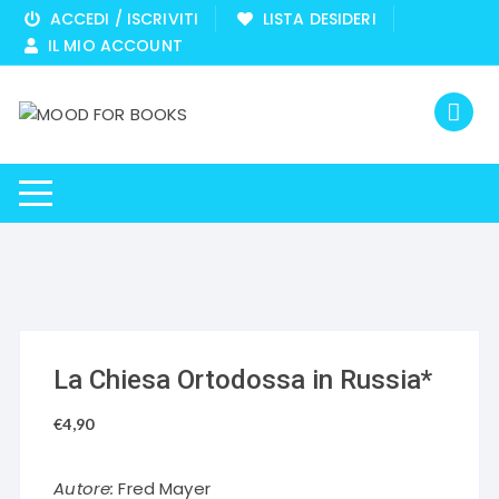
Vai
ACCEDI / ISCRIVITI
LISTA DESIDERI
al
IL MIO ACCOUNT
contenuto
La Chiesa Ortodossa in Russia*
€
4,90
Autore:
Fred Mayer