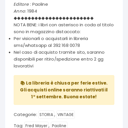
Editore
: Paoline
Anno
: 1984
◆◆◆◆◆◆◆◆◆◆◆◆◆◆◆◆◆◆◆◆◆◆◆
NOTA BENE: i libri con asterisco in coda al titolo
sono in magazzino distaccato:
Per visionarli o acquistarli in libreria
sms/whatsapp al 392 168 0078
Nel caso di acquisto tramite sito, saranno
disponibili per ritiro/spedizione entro 2 gg
lavorativi
📚 La libreria è chiusa per ferie estive.
Gli acquisti online saranno riattivati il
1° settembre. Buona estate!
Categorie:
,
STORIA
VINTAGE
Tag:
,
Fred Mayer
Paoline