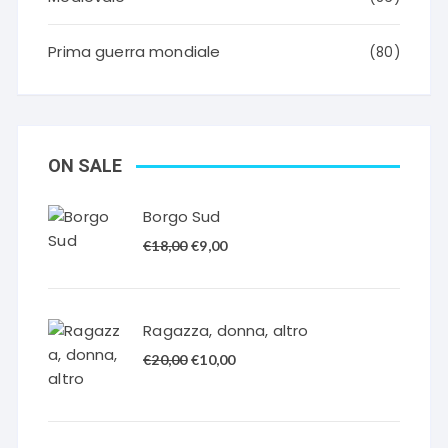
Prima guerra mondiale
(80)
ON SALE
Borgo Sud
Il
Il
€
18,00
€
9,00
prezzo
prezzo
originale
attuale
era:
è:
Ragazza, donna, altro
€18,00.
€9,00.
Il
Il
€
20,00
€
10,00
prezzo
prezzo
originale
attuale
era:
è: