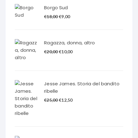
Borgo Sud
Il
Il
€
18,00
€
9,00
prezzo
prezzo
originale
attuale
era:
è:
Ragazza, donna, altro
€18,00.
€9,00.
Il
Il
€
20,00
€
10,00
prezzo
prezzo
originale
attuale
era:
è:
€20,00.
€10,00.
Jesse James. Storia del bandito
ribelle
Il
Il
€
25,00
€
12,50
prezzo
prezzo
originale
attuale
era:
è:
€25,00.
€12,50.