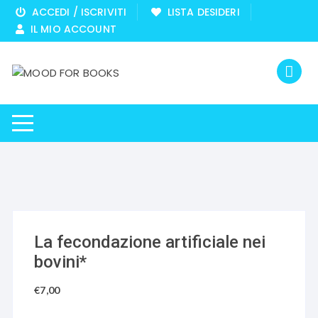
Vai
ACCEDI / ISCRIVITI
LISTA DESIDERI
al
IL MIO ACCOUNT
contenuto
La fecondazione artificiale nei
bovini*
€
7,00