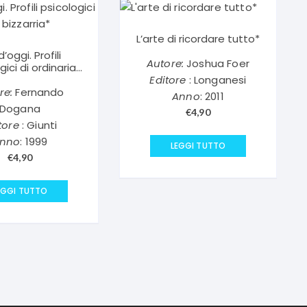
L’arte di ricordare tutto*
d’oggi. Profili
Autore:
Joshua Foer
gici di ordinaria
bizzarria*
Editore
: Longanesi
re:
Fernando
Anno
: 2011
Dogana
€
4,90
tore
: Giunti
nno
: 1999
LEGGI TUTTO
€
4,90
EGGI TUTTO