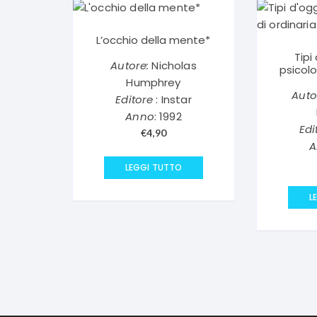
L’occhio della mente*
Tipi 
Autore:
Nicholas
psicolo
Humphrey
Auto
Editore
: Instar
Anno
: 1992
Edi
€
4,90
A
LEGGI TUTTO
L