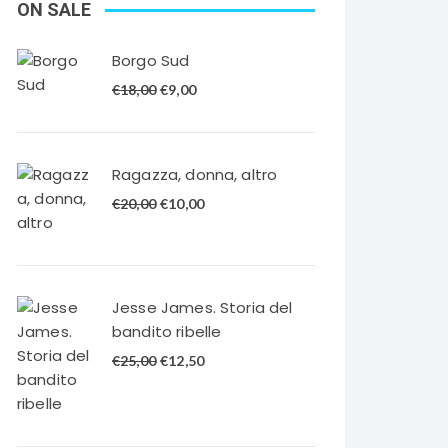
ON SALE
Borgo Sud
Il
Il
€
18,00
€
9,00
prezzo
prezzo
originale
attuale
era:
è:
Ragazza, donna, altro
€18,00.
€9,00.
Il
Il
€
20,00
€
10,00
prezzo
prezzo
originale
attuale
era:
è:
€20,00.
€10,00.
Jesse James. Storia del
bandito ribelle
Il
Il
€
25,00
€
12,50
prezzo
prezzo
originale
attuale
era:
è: