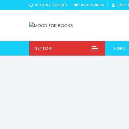
Vai
ACCEDI / ISCRIVITI
LISTA DESIDERI
IL MIO
al
contenuto
SETTORI
HOME