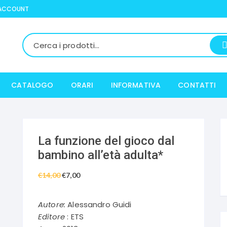
 ACCOUNT
CATALOGO
ORARI
INFORMATIVA
CONTATTI
La funzione del gioco dal
bambino all’età adulta*
€
14,00
Il
€
7,00
Il
prezzo
prezzo
originale
attuale
Autore:
Alessandro Guidi
era:
è:
Editore
: ETS
€14,00.
€7,00.