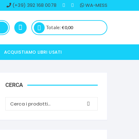
(+39) 392 168 0078
WA-MESS
Totale:
€
0,00
ACQUISTIAMO LIBRI USATI
CERCA